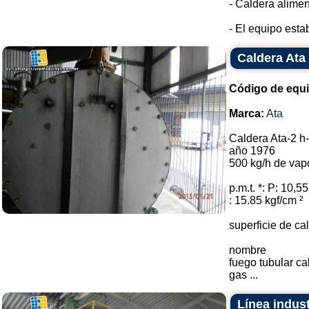
- Caldera alime
- El equipo estab
Caldera Ata
Código de equ
Marca:
Ata
Caldera Ata-2 h
año 1976
500 kg/h de vap
p.m.t. *: P: 10,55
: 15.85 kgf/cm ²
superficie de ca
nombre
fuego tubular ca
gas ...
Línea indust