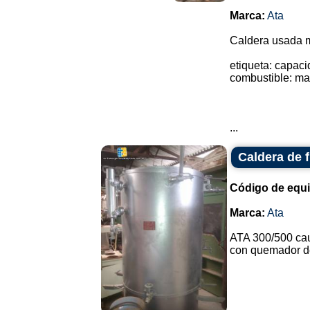
Marca:
Ata
Caldera usada 
etiqueta: capac
combustible: m
...
Caldera de f
Código de equ
Marca:
Ata
ATA 300/500 cau
con quemador de