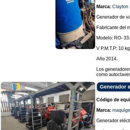
Marca:
Clayton
Generador de vap
Fabricante del 
Modelo: RO- 33.
V P.M.T.P: 10 kg
Año 2014.
Los generadores
como autoclaves 
Generador e
Código de equ
Marca:
maquige
Generador eléct