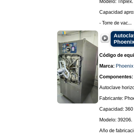
Modelo: Triplex.
Capacidad aprox
- Torre de vac...
Autocla
Phoenix
Código de equ
Marca:
Phoenix
Componentes:
Autoclave horiz
Fabricante: Pho
Capacidad: 360 
Modelo: 39206.
Año de fabricac