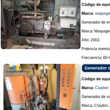
Código de equ
Marca:
maquige
Generador de en
Marca: Maquiger
Año: 2002.
Potencia nomina
Frecuencia: 60 H
Generador d
Código de equ
Marca:
Clayton
Generador de vap
Marca: Clayton..