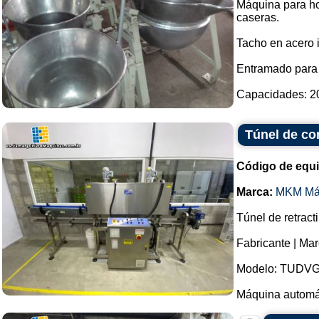
Máquina para ho
caseras.
Tacho en acero 
Entramado para 
Capacidades: 20 l
Túnel de co
Código de equ
Marca:
MKM Má
Túnel de retract
Fabricante | Ma
Modelo: TUDVG 
Máquina automát