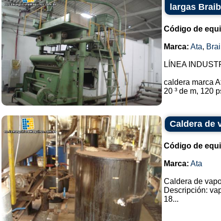
largas Braib
Código de equ
Marca:
Ata
,
Brai
LÍNEA INDUSTRIA
caldera marca At
20 ³ de m, 120 p
Caldera de 
Código de equ
Marca:
Ata
Caldera de vapo
Descripción: vap
18...