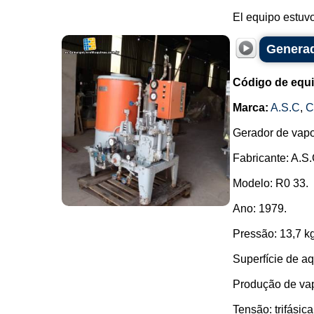
El equipo estuvo
Genera
Código de equ
Marca:
A.S.C
,
C
Gerador de vapo
Fabricante: A.
Modelo: R0 33.
Ano: 1979.
Pressão: 13,7 k
Superfície de a
Produção de vap
Tensão: trifásic