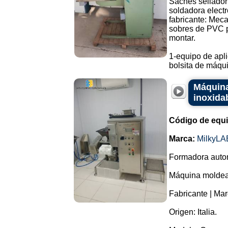
Saches sellador
soldadora electr
fabricante: Meca
sobres de PVC pa
montar.
1-equipo de apli
bolsita de máqui.
Máquina
inoxida
Código de equ
Marca:
MilkyLA
Formadora autom
Máquina moldead
Fabricante | Ma
Origen: Italia.