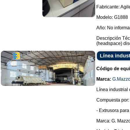
Fabricante: Agil
Modelo: G1888
Año: No inform
Descripción Téc
(headspace) dise
Línea indust
Código de equ
Marca:
G.Mazzo
Línea industrial
Compuesta por:
- Extrusora para
Marca: G. Mazzo