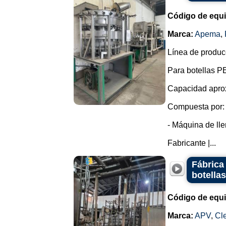
Código de equ
Marca:
Apema
,
Línea de produc
Para botellas PE
Capacidad aprox
Compuesta por:
- Máquina de lle
Fabricante |...
Fábrica
botella
Código de equ
Marca:
APV
,
Cl