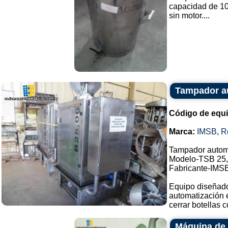
capacidad de 100
sin motor....
Tampador a
Código de equ
Marca:
IMSB
,
R
Tampador autom
Modelo-TSB 25,
Fabricante-IMS
Equipo diseñado
automatización e
cerrar botellas co
Máquina de