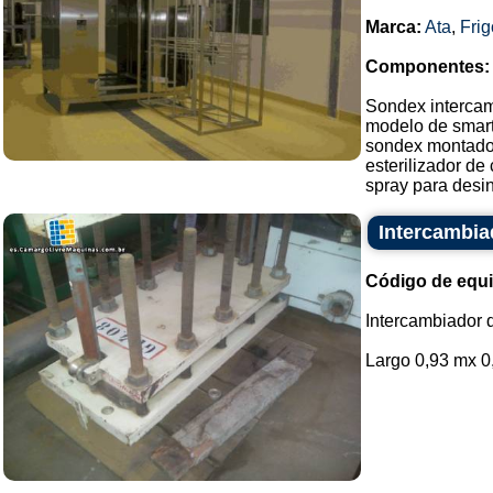
Marca:
Ata
,
Fri
Componentes:
Sondex intercam
modelo de smart-
sondex montado
esterilizador de
spray para desinf
Intercambia
Código de equ
Intercambiador d
Largo 0,93 mx 0,