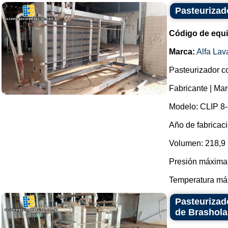
Pasteurizad
Código de equ
Marca:
Alfa Lav
Pasteurizador co
Fabricante | Mar
Modelo: CLIP 8
Año de fabricaci
Volumen: 218,9 l
Presión máxima d
Temperatura máx
Pasteurizad
de Brashol