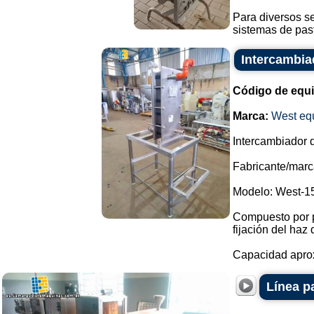
Para diversos se
sistemas de past
Intercambia
Código de equ
Marca:
West eq
Intercambiador d
Fabricante/marc
Modelo: West-1
Compuesto por p
fijación del haz 
Capacidad aproxi
Línea p