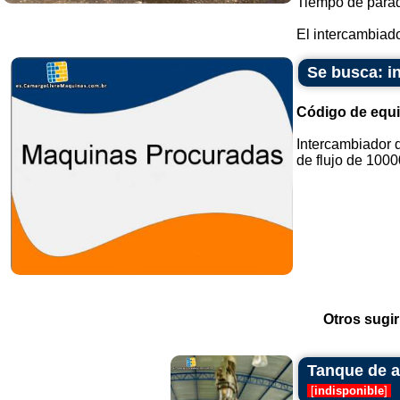
Tiempo de parad
El intercambiado
Se busca: i
Código de equ
Intercambiador d
de flujo de 10000
Otros sugir
Tanque de ac
[
indisponible
]