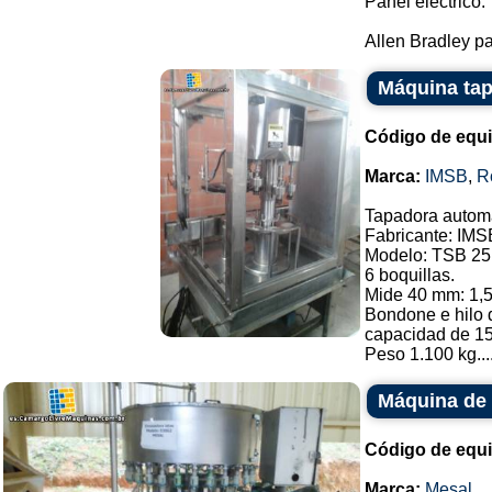
Panel electrico.
Allen Bradley pa
Máquina ta
Código de equ
Marca:
IMSB
,
R
Tapadora automá
Fabricante: IMS
Modelo: TSB 25
6 boquillas.
Mide 40 mm: 1,5
Bondone e hilo d
capacidad de 15
Peso 1.100 kg...
Máquina de 
Código de equ
Marca:
Mesal