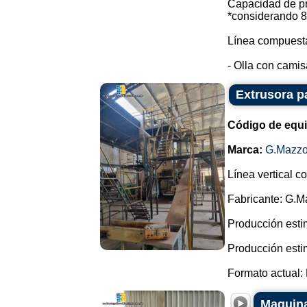
Capacidad de pr
*considerando 8 
Línea compuesta
- Olla con camis
Extrusora p
Código de equ
Marca:
G.Mazzo
Línea vertical c
Fabricante: G.M
Producción esti
Producción esti
Formato actual: 
Maquina