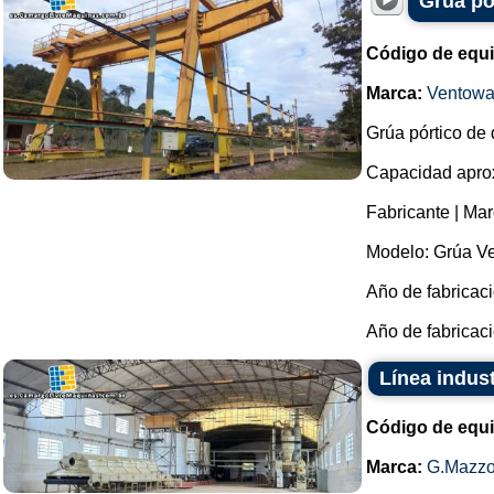
Grúa pó
Código de equ
Marca:
Ventow
Grúa pórtico de 
Capacidad aprox
Fabricante | Ma
Modelo: Grúa Ve
Año de fabricaci
Año de fabricaci
Línea indust
Código de equ
Marca:
G.Mazzo