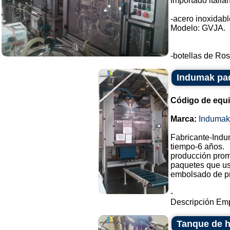
Importado italia
-acero inoxidable
Modelo: GVJA.
-botellas de Ros
Indumak pa
Código de equ
Marca:
Indumak
Fabricante-Indu
tiempo-6 años.
producción prom
paquetes que us
embolsado de pr
-
Descripción Emp
Tanque de h