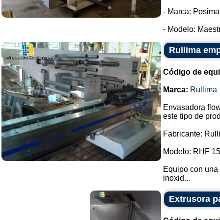
- Marca: Posimat
- Modelo: Maestr
Rullima emp
Código de equ
Marca:
Rullima
Envasadora flow
este tipo de pro
Fabricante: Rull
Modelo: RHF 15
Equipo con una 
inoxid...
Extrusora p