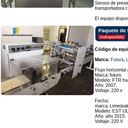
Sensor de prese
transportadora c
El equipo dispon
Paquete de 
[
indisponible
]
Código de equ
Marca:
Futura
,
Flujo horizonta
Marca: futuro.
Modelo: FTR ha
Año: 2007.
Voltaje: 220 v
Fecha:
marca: Limerpak
Modelo: EST IJL
Año: año 2015.
Voltaje: 220 V