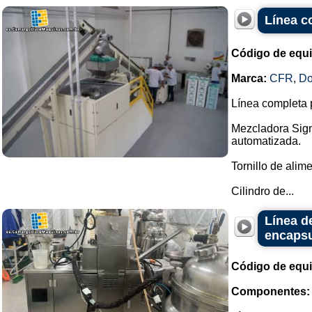
Línea c
Código de equ
Marca:
CFR
,
Do
Línea completa p
Mezcladora Sigm
automatizada.
Tornillo de ali
Cilindro de...
Línea d
encapsu
Código de equ
Componentes: