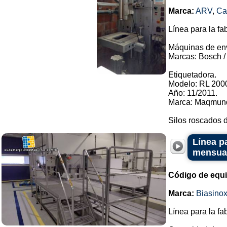
Marca:
ARV
,
C
Línea para la fa
Máquinas de en
Marcas: Bosch / 
Etiquetadora.
Modelo: RL 2000
Año: 11/2011.
Marca: Maqmund
Silos roscados d
Línea p
mensua
Código de equ
Marca:
Biasino
Línea para la fa