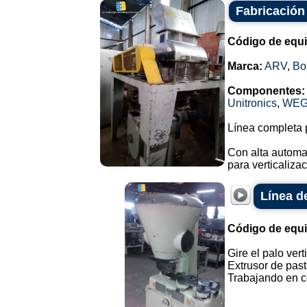
Fabricación
Código de equ
Marca:
ARV
,
Bo
Componentes:
Unitronics
,
WE
Línea completa p
Con alta automa
para verticalizac
Línea d
Código de equ
Gire el palo vert
Extrusor de past
Trabajando en co