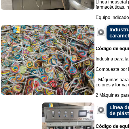
Línea industrial
farmacéuticas, n
Equipo indicado 
Industr
caramel
Código de equ
Industria para l
Compuesta por l
- Máquinas para 
colores y forma e
2 Máquinas para 
Línea d
de plást
Código de equ