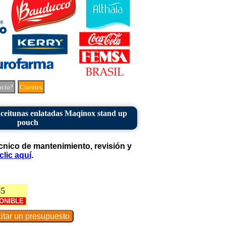
ocio?
Clientes
aceitunas enlatadas Maqinox stand up
pouch
cnico de mantenimiento, revisión y
clic aquí
.
65
ONIBLE