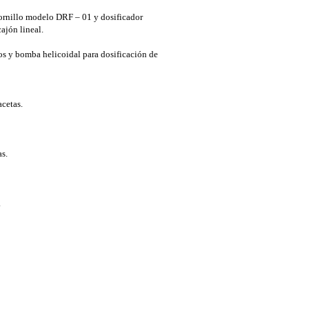
tornillo modelo DRF – 01 y dosificador
ajón lineal.
ros y bomba helicoidal para dosificación de
cetas.
s.
.