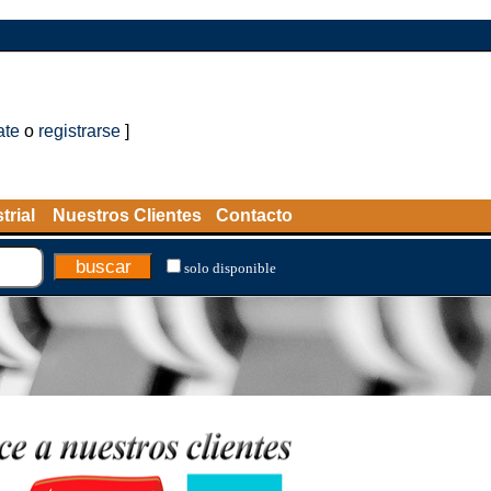
ate
o
registrarse
]
trial
Nuestros Clientes
Contacto
solo disponible