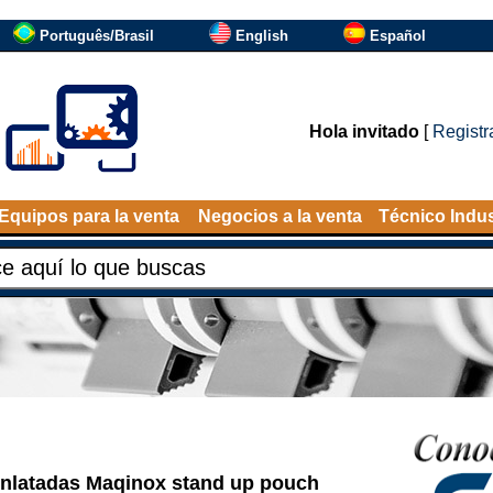
Português/Brasil
English
Español
Hola invitado
[
Registr
Equipos para la venta
Negocios a la venta
Técnico Indus
 enlatadas Maqinox stand up pouch