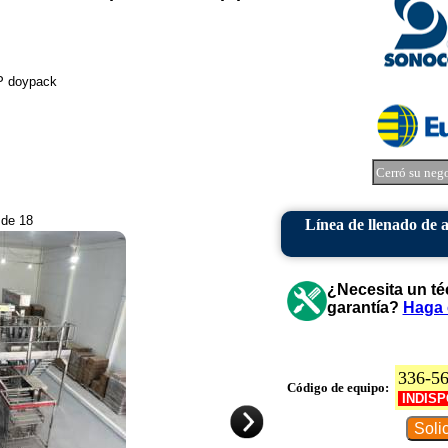
P doypack
Cerró su neg
 de 18
Línea de llenado de 
¿Necesita un té
garantía?
Haga 
336-5
Código de equipo:
INDISP