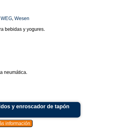
,
WEG
,
Wesen
ara bebidas y yogures.
za neumática.
uidos y enroscador de tapón