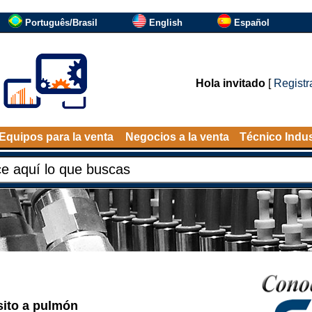
Português/Brasil
English
Español
Hola invitado
[
Registr
Equipos para la venta
Negocios a la venta
Técnico Indus
ito a pulmón