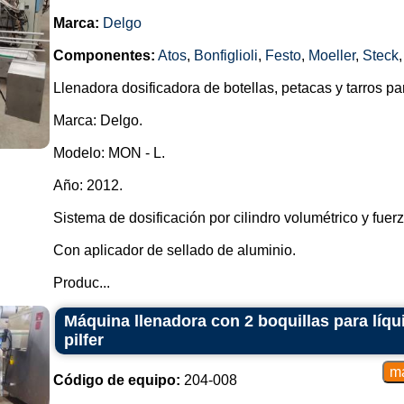
Marca:
Delgo
Componentes:
Atos
,
Bonfiglioli
,
Festo
,
Moeller
,
Steck
Llenadora dosificadora de botellas, petacas y tarros p
Marca: Delgo.
Modelo: MON - L.
Año: 2012.
Sistema de dosificación por cilindro volumétrico y fuer
Con aplicador de sellado de aluminio.
Produc...
Máquina llenadora con 2 boquillas para líq
pilfer
Código de equipo:
204-008