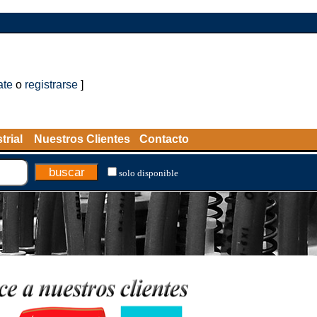
ate
o
registrarse
]
trial
Nuestros Clientes
Contacto
solo disponible