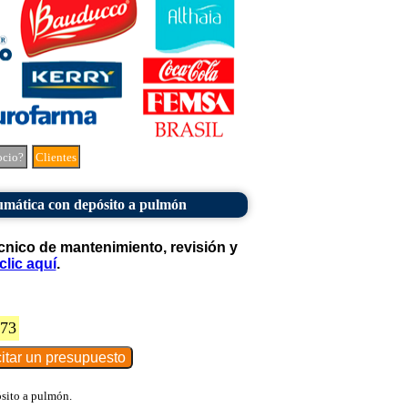
ocio?
Clientes
mática con depósito a pulmón
cnico de mantenimiento, revisión y
clic aquí
.
873
sito a pulmón.