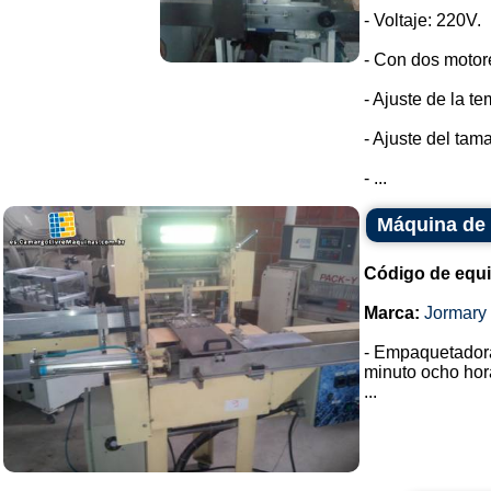
- Voltaje: 220V.
- Con dos motor
- Ajuste de la t
- Ajuste del tam
- ...
Máquina de 
Código de equ
Marca:
Jormary
- Empaquetador
minuto ocho hor
...