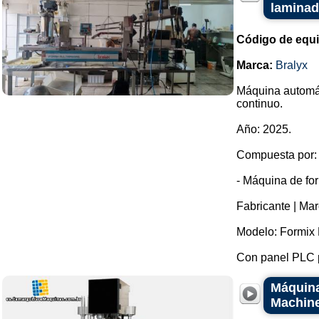
laminad
Código de equ
Marca:
Bralyx
Máquina automát
continuo.
Año: 2025.
Compuesta por:
- Máquina de fo
Fabricante | Mar
Modelo: Formix 
Con panel PLC pa
Máquina
Machin