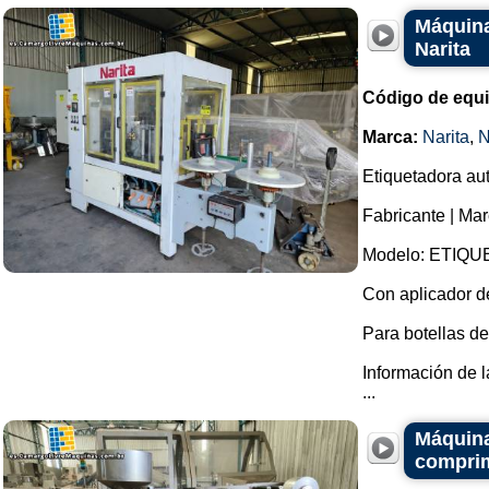
Máquina
Narita
Código de equ
Marca:
Narita
,
N
Etiquetadora aut
Fabricante | Mar
Modelo: ETIQU
Con aplicador d
Para botellas de
Información de l
...
Máquina
comprim