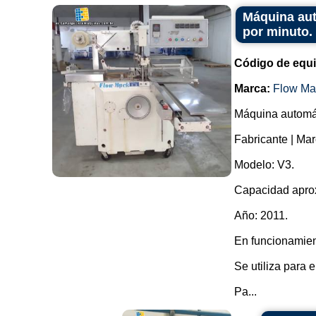
Máquina aut
por minuto.
Código de equ
Marca:
Flow Ma
Máquina automát
Fabricante | Ma
Modelo: V3.
Capacidad aprox
Año: 2011.
En funcionamien
Se utiliza para 
Pa...