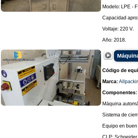
Modelo: LPE - F
Capacidad aprox
Voltaje: 220 V.
Año: 2018.
Máquina
Código de equ
Marca:
Allpacki
Componentes:
Máquina automát
Sistema de cierr
Equipo en buen 
CLP: Schneider..