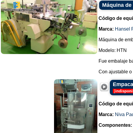
Máquina de 
Código de equ
Marca:
Hansel 
Máquina de emba
Modelo: HTN
Fue embalaje ba
Con ajustable o 
Empacad
[
indisponi
Código de equ
Marca:
Niva Pa
Componentes: