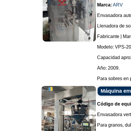
Marca:
ARV
Envasadora auto
Llenadora de so
Fabricante | Ma
Modelo: VPS-20
Capacidad aprox
Año: 2009.
Para sobres en p
Máquina env
Código de equ
Envasadora verti
Para granos, dul