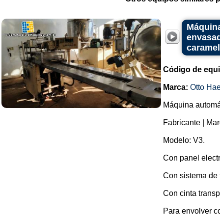
Máquina
envasad
caramel
Código de equ
Marca:
Otto Ha
Máquina automát
Fabricante | Mar
Modelo: V3.
Con panel elect
Con sistema de 
Con cinta transp
Para envolver co