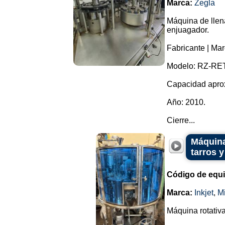
Marca:
Zegla
Máquina de llen
enjuagador.
Fabricante | Mar
Modelo: RZ-RET
Capacidad aprox
Año: 2010.
Cierre...
Máquina
tarros y
Código de equ
Marca:
Inkjet
,
Mi
Máquina rotativa