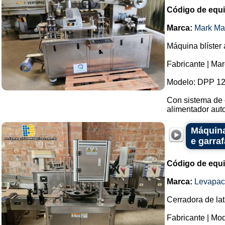
Código de equ
Marca:
Mark Ma
Máquina blíster
Fabricante | Ma
Modelo: DPP 12
Con sistema de 
alimentador auto
Máquina
e garra
Código de equ
Marca:
Levapac
Cerradora de lat
Fabricante | Mo