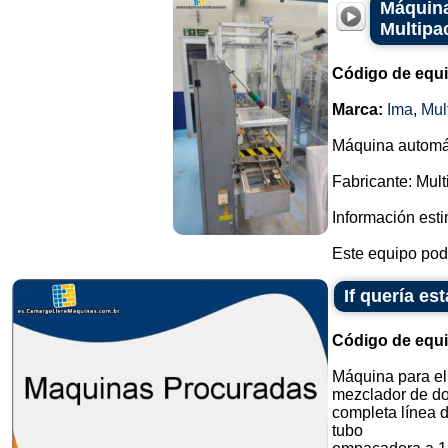
Máquina
Multipa
Código de equ
Marca:
Ima
,
Mul
Máquina automát
Fabricante: Mult
Información estim
Este equipo podr
If quería e
Código de equ
Máquina para el
mezclador de do
completa línea 
tubo