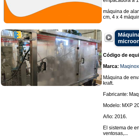
empacadora a 1
máquina de alam
cm, 4 x 4 máquin
Máquina
microon
Código de equ
Marca:
Maqinox
Máquina de enva
kraft.
Fabricante: Maq
Modelo: MXP 20
Año: 2016.
El sistema de e
ventosas,...