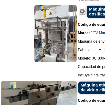
Máquina
dosifica
Código de equ
Marca:
JCV Ma
Máquina de enva
Fabricante | Ma
Modelo: JC 800
Capacidad de pe
Incluye cinta tra
Máquina eti
de vidrio cil
Código de equ