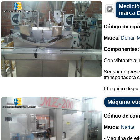
Medició
marca 
Código de equ
Marca:
Donar
,
Componentes:
Con vibrante ali
Sensor de prese
transportadora c
El equipo dispon
Máquina eti
Código de equ
Marca:
Narita
- Máquina de eti