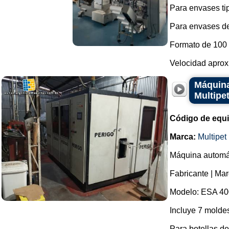
Para envases ti
Para envases de
Formato de 100
Velocidad aprox
Máquina
Multipe
Código de equ
Marca:
Multipet
Máquina automát
Fabricante | Mar
Modelo: ESA 40
Incluye 7 molde
Para botellas de