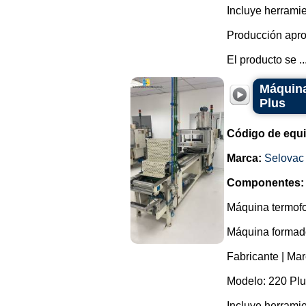
Incluye herrami
Producción apro
El producto se ..
Máquina
Plus
Código de equ
Marca:
Selovac
Componentes:
Máquina termofo
Máquina formador
Fabricante | Mar
Modelo: 220 Plu
Incluye herrami