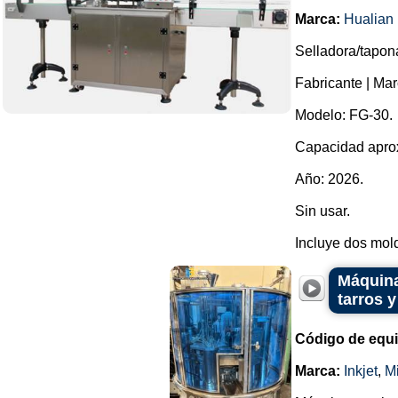
Marca:
Hualian
Selladora/tapon
Fabricante | 
Modelo: FG-30.
Capacidad aprox
Año: 2026.
Sin usar.
Incluye dos mold
Máquina
tarros y
Código de equ
Marca:
Inkjet
,
Mi