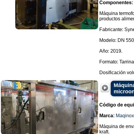
Componentes:
Máquina termofo
productos alimen
Fabricante: Syne
Modelo: DN 550
Año: 2019.
Formato: Tarrin
Dosificación vol
Máquina
microon
Código de equ
Marca:
Maqinox
Máquina de enva
kraft.