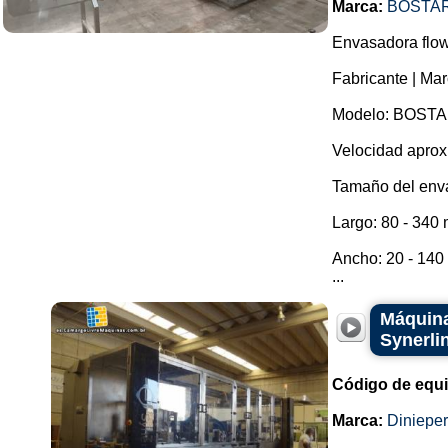
Marca:
BOSTA
Envasadora flow
Fabricante | Ma
Modelo: BOSTA
Velocidad aprox
Tamaño del env
Largo: 80 - 340
Ancho: 20 - 14
...
Máquina
Synerli
Código de equ
Marca:
Dinieper