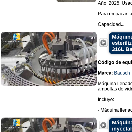
Año: 2025. Usad
Para empacar fa
Capacidad...
Máquina
esteril
316L B
Código de equ
Marca:
Bausch
Máquina llenador
ampollas de vidr
Incluye:
- Máquina llenad
Máquina
inyecta