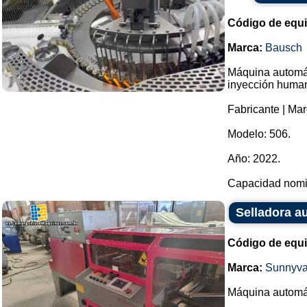
Código de equ
Marca:
Bausch
Máquina automáti
inyección huma
Fabricante | Ma
Modelo: 506.
Año: 2022.
Capacidad nomin
Selladora a
Código de equ
Marca:
Sunnyva
Máquina automát