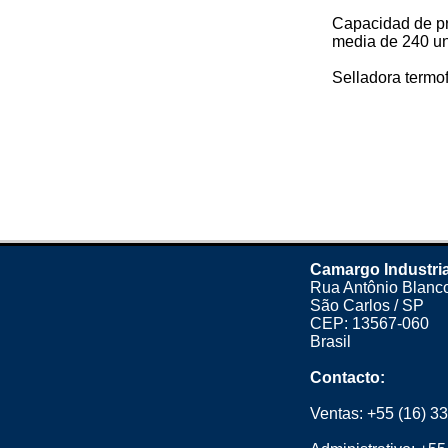
Capacidad de pr
media de 240 un
Selladora termof.
Camargo Industri
Rua Antônio Blanco
São Carlos / SP
CEP: 13567-060
Brasil
Contacto:
Ventas:
+55 (16) 3