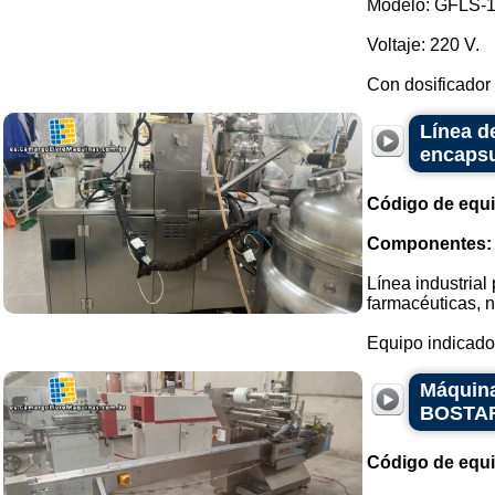
Modelo: GFLS-
Voltaje: 220 V.
Con dosificador 
Línea d
encapsu
Código de equ
Componentes:
Línea industrial
farmacéuticas, n
Equipo indicado 
Máquina
BOSTA
Código de equ