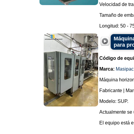
Velocidad de tra
Tamaño de embal
Longitud: 50 - 75 
Máquina
para pr
Código de equ
Marca:
Masipac
Máquina horizont
Fabricante | Ma
Modelo: SUP.
Actualmente se u
El equipo está 
...