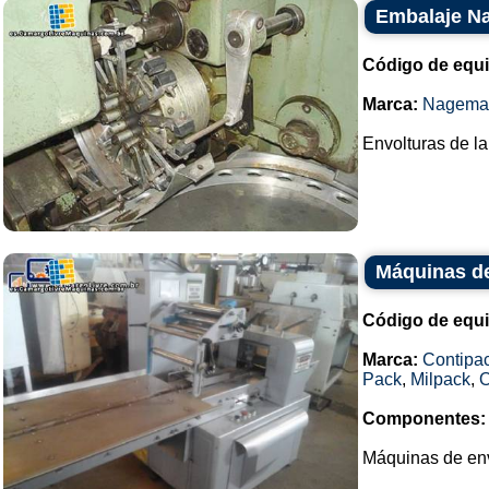
Embalaje N
Código de equ
Marca:
Nagema
Envolturas de la
Máquinas de
Código de equ
Marca:
Contipa
Pack
,
Milpack
,
O
Componentes:
Máquinas de env