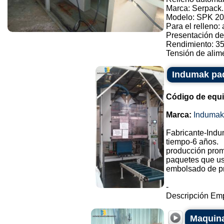
Marca: Serpack.
Modelo: SPK 20
Para el relleno:
Presentación de
Rendimiento: 3
Tensión de alimen
Indumak pa
Código de equ
Marca:
Indumak
Fabricante-Indu
tiempo-6 años.
producción prom
paquetes que us
embolsado de pr
-
Descripción Emp
Maquina