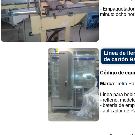
- Empaquetador
minuto ocho hor
...
Línea de ll
de cartón Ba
Código de equ
Marca:
Tetra Pa
Línea para bebi
- relleno, model
- batería de emp
- aplicador de Pa