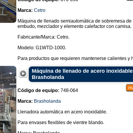
Marca:
Cetro
Máquina de llenado semiautomática de sobremesa de a
embudo, mezclador y elemento calefactor con camisa.
Fabricante/Marca: Cetro.
Modelo: G1WTD-1000.
Para productos que requieren mantenerse calientes y 
Máquina de llenado de acero inoxidable 
Brasholanda
Código de equipo:
748-064
Marca:
Brasholanda
Llenadora automática en acero inoxidable.
Para envases flexibles de vientre blando.