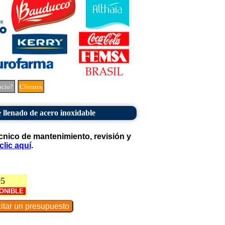
ocio?
Clientes
llenado de acero inoxidable
cnico de mantenimiento, revisión y
clic aquí
.
05
ONIBLE