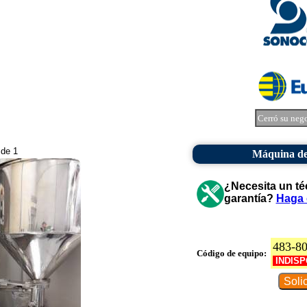
Cerró su neg
 de 1
Máquina de 
¿Necesita un té
garantía?
Haga 
483-8
Código de equipo:
INDISP