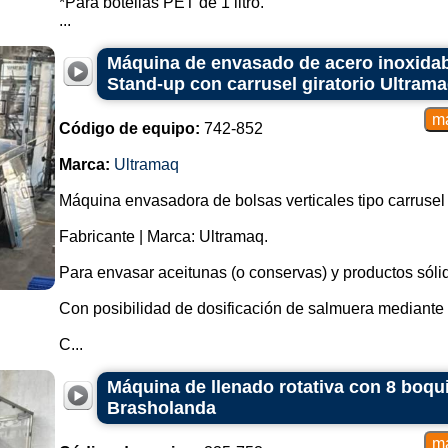
*Para botellas PET de 1 litro.
...
Máquina de envasado de acero inoxidab
Stand-up con carrusel giratorio Ultram
Código de equipo:
742-852
Marca:
Ultramaq
Máquina envasadora de bolsas verticales tipo carrusel
Fabricante | Marca: Ultramaq.
Para envasar aceitunas (o conservas) y productos sóli
Con posibilidad de dosificación de salmuera mediante b
C...
Máquina de llenado rotativa con 8 boqui
Brasholanda