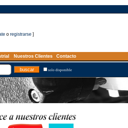
ate
o
registrarse
]
trial
Nuestros Clientes
Contacto
solo disponible