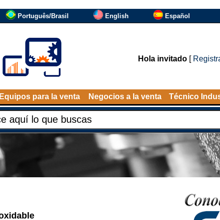
Português/Brasil
English
Español
Hola invitado
[
Registr
Equipos para la venta
Negocios a la venta
Técnico Indus
oxidable