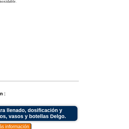
noxidable.
n :
ra llenado, dosificación y
ros, vasos y botellas Delgo.