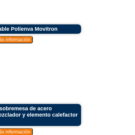
able Polienva Movitron
 sobremesa de acero
zclador y elemento calefactor