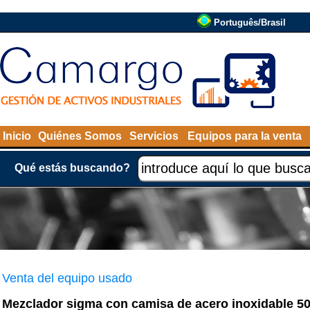
Português/Brasil
Inicio
Quiénes Somos
Servicios
Equipos para la venta
Qué estás buscando?
Venta del equipo usado
Mezclador sigma con camisa de acero inoxidable 50 