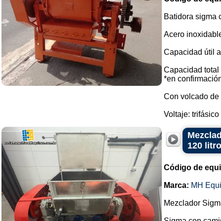
Batidora sigma 
Acero inoxidable
Capacidad útil a
Capacidad total 
*en confirmación
Con volcado de 
Voltaje: trifásico
Mezclad
120 lit
Código de equ
Marca:
MH Equ
Mezclador Sigma
Sigma con camis