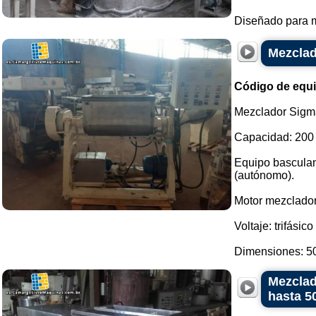
Diseñado para m
Mezclad
Código de equ
Mezclador Sigm
Capacidad: 200 l
Equipo basculan
(autónomo).
Motor mezclador
Voltaje: trifásic
Dimensiones: 50
Mezclad
hasta 5