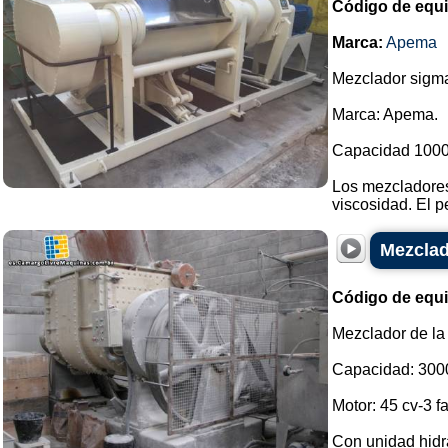
Código de equ
Marca:
Apema
Mezclador sigma
Marca: Apema.
Capacidad 1000 
Los mezcladores
viscosidad. El pe
Mezclad
Código de equ
Mezclador de la
Capacidad: 3000 
Motor: 45 cv-3 f
Con unidad hidr