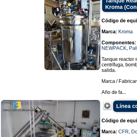
Tanque Reac
Kroma (Con
Código de equ
Marca:
Kroma
Componentes:
NEWPACK
,
Pal
Tanque reactor 
centrífuga, bomb
salida.
Marca / Fabrica
Año de fa...
Línea c
Código de equ
Marca:
CFR
,
Do