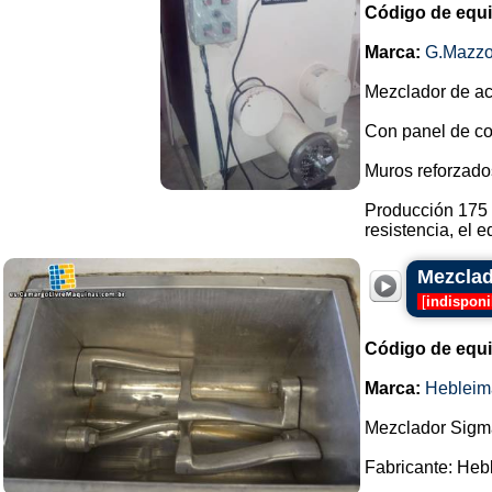
Código de equ
Marca:
G.Mazzo
Mezclador de ac
Con panel de con
Muros reforzado
Producción 175 
resistencia, el e
Mezclad
[
indisponi
Código de equ
Marca:
Hebleim
Mezclador Sigma
Fabricante: Heb