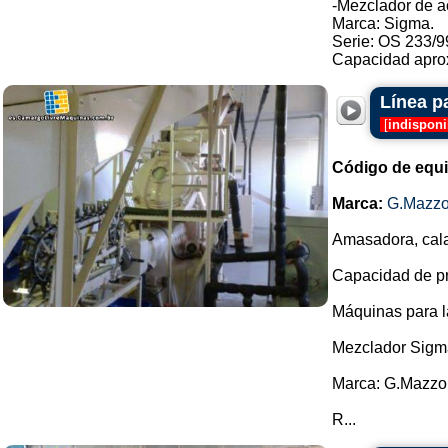
-Mezclador de a
Marca: Sigma.
Serie: OS 233/9
Capacidad aprox
Línea p
[
indisponi
Código de equ
Marca:
G.Mazzo
Amasadora, cala
Capacidad de pro
Máquinas para l
Mezclador Sigm
Marca: G.Mazzo
R...