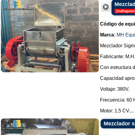
Mezclad
[
indisponi
Código de equ
Marca:
MH Equ
Mezclador Sigma
Fabricante: M.H
Con estructura d
Capacidad aprox
Voltaje: 380V.
Frecuencia: 60 
Motor: 1,5 CV....
Mezclador s