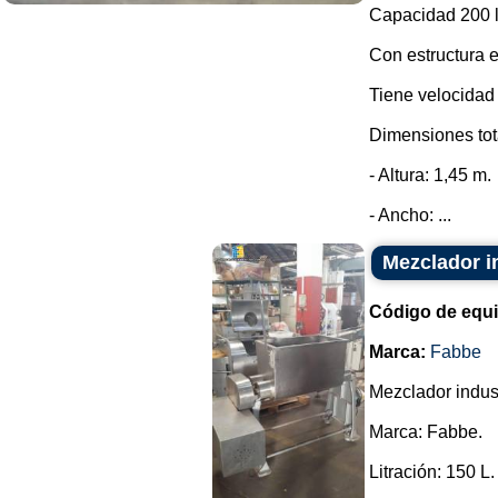
Capacidad 200 li
Con estructura e
Tiene velocidad 
Dimensiones tot
- Altura: 1,45 m.
- Ancho: ...
Mezclador i
Código de equ
Marca:
Fabbe
Mezclador indust
Marca: Fabbe.
Litración: 150 L.