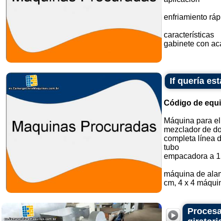
enfriamiento ráp
características
gabinete con aca
If quería e
Código de equ
Máquina para el
mezclador de do
completa línea 
tubo
empacadora a 1
máquina de alam
cm, 4 x 4 máquin
Procesa