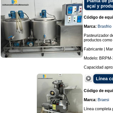
Planta de p
açaí y produ
Código de equ
Marca:
Brasfrio
Pasteurizador d
productos como h
Fabricante | Mar
Modelo: BRPM-
Capacidad aproxi
Línea c
Código de equ
Marca:
Braesi
Línea completa p