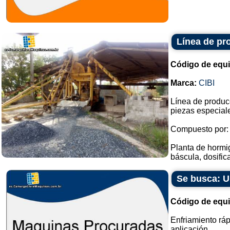
Línea de pr
Código de equ
Marca:
CIBI
Línea de produc
piezas especial
Compuesto por:
Planta de hormi
báscula, dosific
Se busca: U
Código de equ
Enfriamiento ráp
aplicación