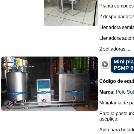
Planta compuest
2 despulpadoras
Llenadora semia
Llenadora autom
2 selladoras ...
Mini pl
PSMP 6
Código de equ
Marca:
Polo Su
Miniplanta de pa
Para la pasteur
aséptico.
Apto para helado