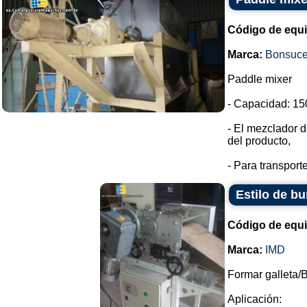
Código de equ
Marca:
Bonsuc
Paddle mixer
- Capacidad: 150
- El mezclador d
del producto,
- Para transport
Estilo de bu
Código de equ
Marca:
IMD
Formar galleta/B
Aplicación: