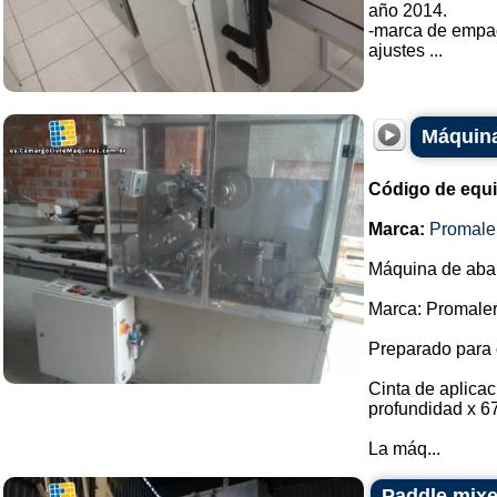
año 2014.
-marca de empa
ajustes ...
Máquina
Código de equ
Marca:
Promale
Máquina de abani
Marca: Promaler
Preparado para 
Cinta de aplica
profundidad x 6
La máq...
Paddle mixer