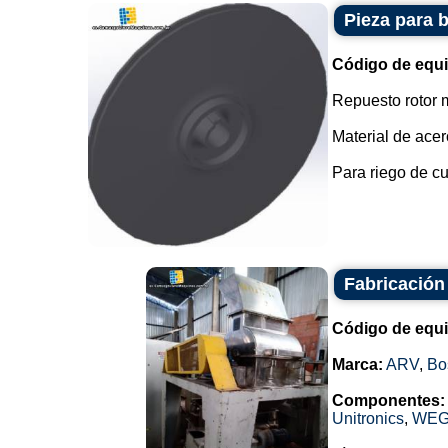
Pieza para 
Código de equ
Repuesto rotor 
Material de ace
Para riego de cul
Fabricación
Código de equ
Marca:
ARV
,
Bo
Componentes:
Unitronics
,
WE