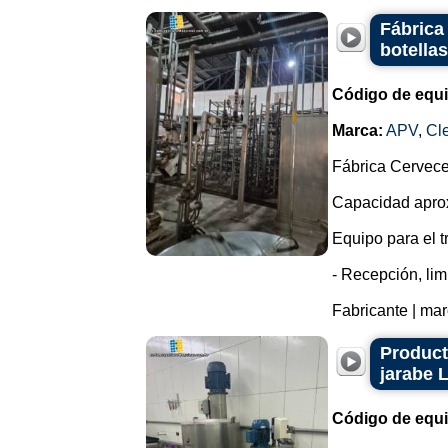
Fábrica
botella
Código de equ
Marca:
APV
,
Cl
Fábrica Cervec
Capacidad aprox
Equipo para el t
- Recepción, lim
Fabricante | mar
Product
jarabe 
Código de equ