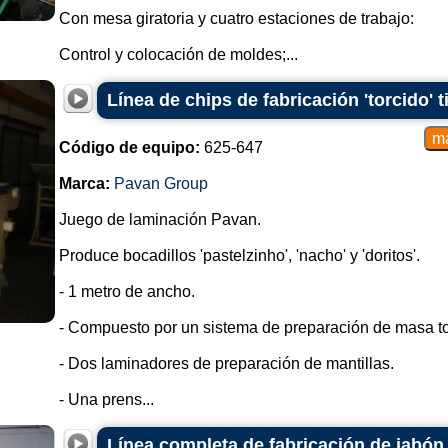
Con mesa giratoria y cuatro estaciones de trabajo:
Control y colocación de moldes;...
Línea de chips de fabricación 'torcido' 
Código de equipo:
625-647
Marca:
Pavan Group
Juego de laminación Pavan.
Produce bocadillos 'pastelzinho', 'nacho' y 'doritos'.
- 1 metro de ancho.
- Compuesto por un sistema de preparación de masa t
- Dos laminadores de preparación de mantillas.
- Una prens...
Línea completa de fabricación de jabón