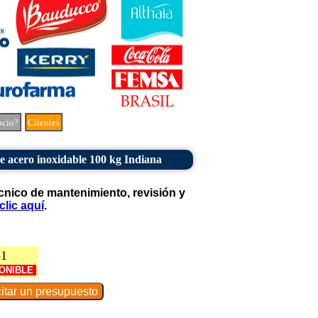
ocio?
Clientes
e acero inoxidable 100 kg Indiana
cnico de mantenimiento, revisión y
clic aquí
.
81
ONIBLE