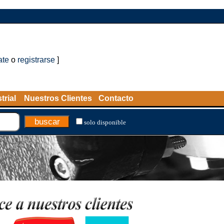
ate
o
registrarse
]
trial
Nuestros Clientes
Contacto
solo disponible