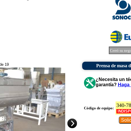
Cerró su neg
 de 19
Prensa de masa d
¿Necesita un té
garantía?
Haga 
340-7
Código de equipo:
INDISP