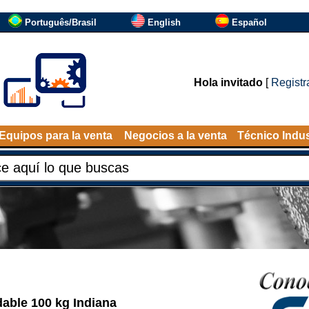
Português/Brasil
English
Español
Hola invitado
[
Registr
Equipos para la venta
Negocios a la venta
Técnico Indus
able 100 kg Indiana