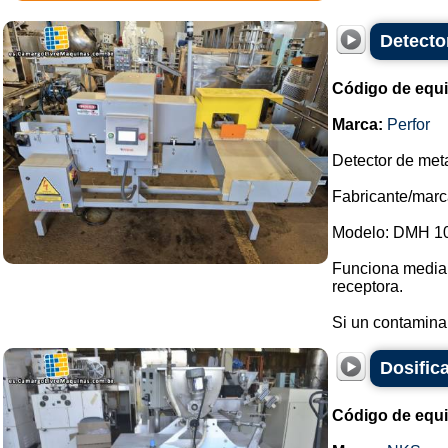
Detecto
Código de equ
Marca:
Perfor
Detector de met
Fabricante/marca
Modelo: DMH 1
Funciona median
receptora.
Si un contaminant
Dosific
Código de equ