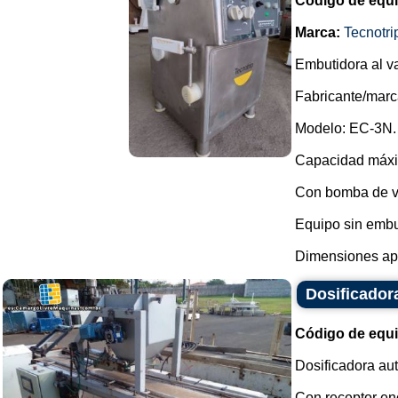
Código de equ
Marca:
Tecnotri
Embutidora al va
Fabricante/marc
Modelo: EC-3N.
Capacidad máxim
Con bomba de v
Equipo sin embu
Dimensiones apr
Dosificador
Código de equ
Dosificadora aut
Con receptor en