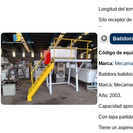
Longitud del torn
Silo receptor de
...
Batidor
Código de equ
Marca:
Mecama
Batidora batidor
Marca: Mecama
Año: 2003.
Capacidad aproxi
Con tapa partida
Tiene un asperso