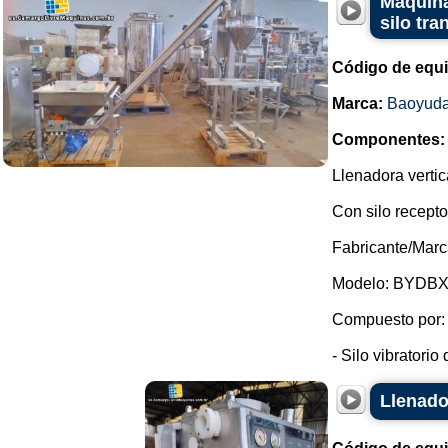
Máquina
silo tra
Código de equ
Marca:
Baoyud
Componentes:
Llenadora vertica
Con silo receptor
Fabricante/Marc
Modelo: BYDBX
Compuesto por:
- Silo vibratorio
Llenado