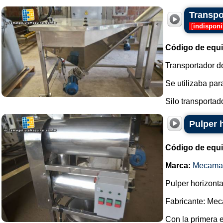
Transpor
[
indisponi
Código de equ
Transportador de
Se utilizaba par
Silo transportado
Pulper 
Código de equ
Marca:
Mecama
Pulper horizonta
Fabricante: Me
Con la primera 