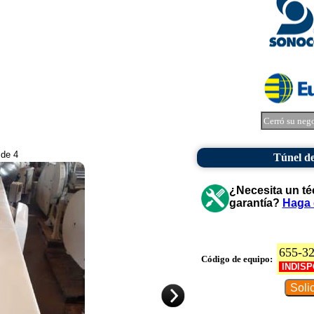
Cerró su neg
 de 4
Túnel d
¿Necesita un té
garantía?
Haga 
655-3
Código de equipo:
INDISP