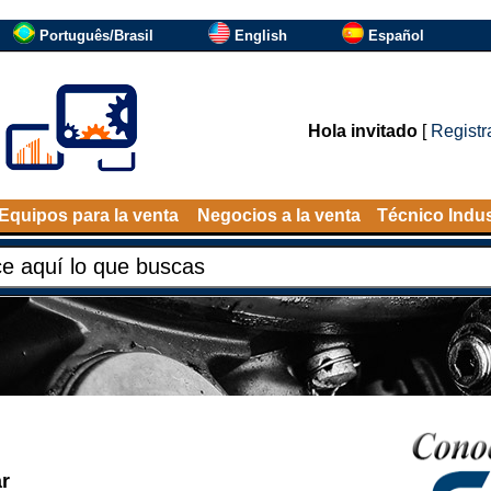
Português/Brasil
English
Español
Hola invitado
[
Registr
Equipos para la venta
Negocios a la venta
Técnico Indus
r