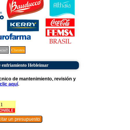
ocio?
Clientes
e enfriamiento Hebleimar
cnico de mantenimiento, revisión y
clic aquí
.
21
ONIBLE