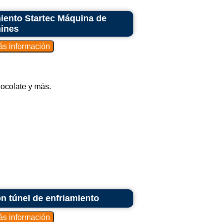
iento Startec Máquina de
hines
hocolate y más.
n túnel de enfriamiento