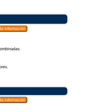
 combinadas.
ores.