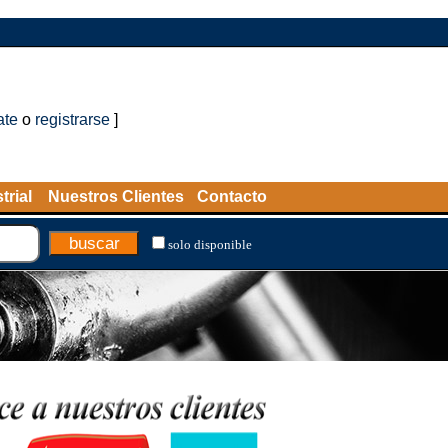
ate
o
registrarse
]
trial
Nuestros Clientes
Contacto
solo disponible