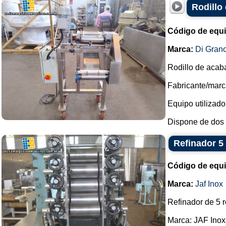
Rodillo
Código de equ
Marca:
Di Gran
Rodillo de aca
Fabricante/marc
Equipo utilizad
Dispone de dos r
Refinador 5 
Código de equ
Marca:
Jaf Inox
Refinador de 5 r
Marca: JAF Inox