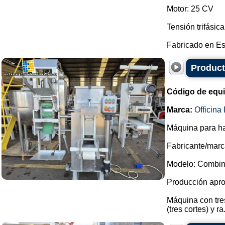
Motor: 25 CV
Tensión trifásic
Fabricado en Es
Product
Código de equ
Marca:
Officin
Máquina para ha
Fabricante/marca
Modelo: Combin
Producción apro
Máquina con tres
(tres cortes) y ra.