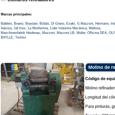
Marcas principales:
Babbini
,
Braesi
,
Braslaer
,
Búfalo
,
Di Grano
,
Exakt
,
G.Mazzoni
,
Hermann
,
In
Italvisa
,
Jaf Inox
,
La Monferrina
,
Líder Indústria Mecânica
,
Mallosa
,
Maschinenfabrik Heidenau
,
Mazzoni
,
Mazzoni LB
,
Muller
,
Officina DEA
,
OLI
BATLLE
,
Toshiro
Molino de r
Código de equ
Molino refinador
Longitud del cil
Para pinturas, g