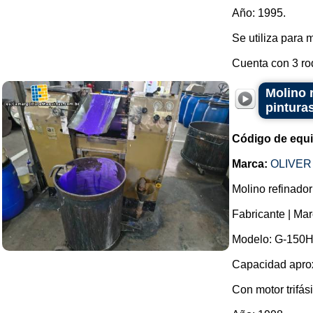
Año: 1995.
Se utiliza para m
Cuenta con 3 rodi
Molino r
pinturas
Código de equ
Marca:
OLIVER
Molino refinador 
Fabricante | M
Modelo: G-150H
Capacidad aproxi
Con motor trifás