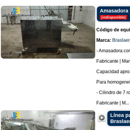
Amasadora T
[
indisponible
]
Código de equ
Marca:
Braslaer
- Amasadora co
Fabricante | Mar
Capacidad aprox
Para homogeneiza
- Cilindro de 7 
Fabricante | M...
Línea pa
Braslae