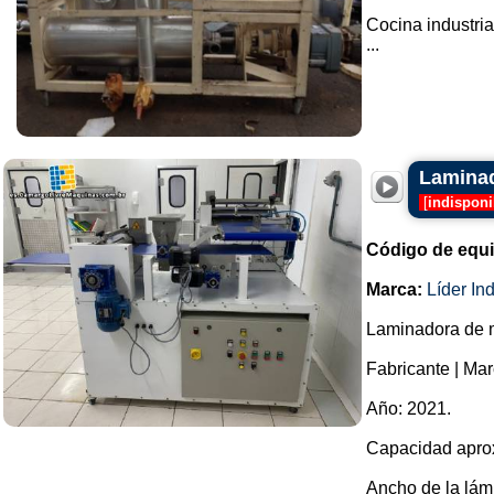
Cocina industria
...
Laminad
[
indisponi
Código de equ
Marca:
Líder In
Laminadora de m
Fabricante | Mar
Año: 2021.
Capacidad aprox
Ancho de la lám