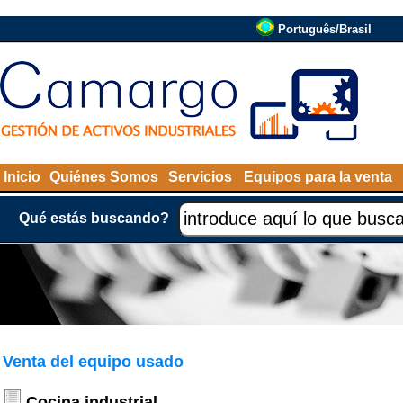
Português/Brasil
Inicio
Quiénes Somos
Servicios
Equipos para la venta
Qué estás buscando?
Venta del equipo usado
Cocina industrial