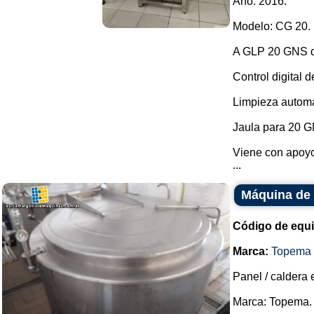
Año: 2016.
Modelo: CG 20.
A GLP 20 GNS d
Control digital 
Limpieza automá
Jaula para 20 GN
Viene con apoy
...
Máquina de 
Código de equ
Marca:
Topema
Panel / caldera 
Marca: Topema.