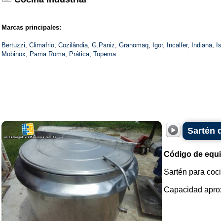
Marcas principales:
Bertuzzi
,
Climafrio
,
Cozilândia
,
G.Paniz
,
Granomaq
,
Igor
,
Incalfer
,
Indiana
,
I
Mobinox
,
Pama Roma
,
Prática
,
Topema
Sartén d
Código de equ
Sartén para coci
Capacidad aproxi