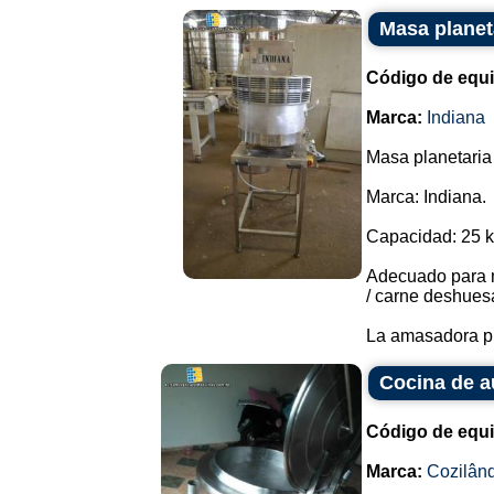
Masa planet
Código de equ
Marca:
Indiana
Masa planetaria
Marca: Indiana.
Capacidad: 25 kg
Adecuado para m
/ carne deshuesa
La amasadora pla
Cocina de a
Código de equ
Marca:
Cozilân