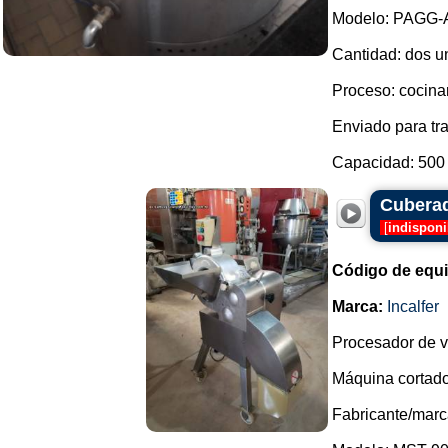
Modelo: PAGG-A
Cantidad: dos u
Proceso: cocinar
Enviado para tra
Capacidad: 500 li
Cuberad
[
indisponi
Código de equ
Marca:
Incalfer
Procesador de ve
Máquina cortador
Fabricante/marca