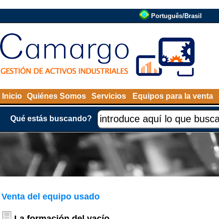
Português/Brasil
Inicio
Quiénes Somos
Servicios
Equipos para la venta
Qué estás buscando?
Venta del equipo usado
La formación del vacío