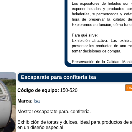
Los expositores de helados son 
exponer helados y productos co
heladerías, supermercados y cafe
hora de preservar la calidad d
Exploremos su función, cómo func
Para qué sirve:
Exhibición atractiva: Las exhib
presentar los productos de una ma
tomar decisiones de compra.
Preservación de la Calidad: Mant
para garantizar la calidad del prod
Escaparate para confitería Isa
Acceso facilitado: permite a l
disponibles y tener fácil acceso pa
Código de equipo:
150-520
Cómo funciona:
Refrigeración Eficiente: Los exp
Marca:
Isa
sistemas de refrigeración que ma
para preservar la consistencia del 
Mostrar escaparate para. confitería.
Iluminación interna: Muchos mod
Exhibición de tortas y dulces, ideal para productos de 
mejorar la apariencia del helado y 
en un diseño especial.