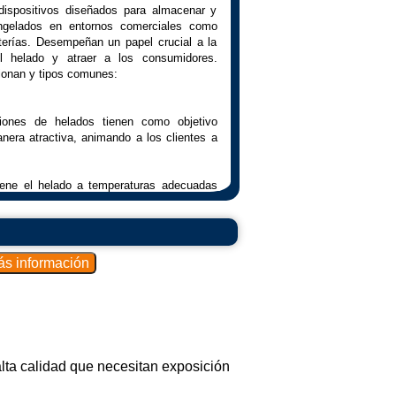
dispositivos diseñados para almacenar y
ngelados en entornos comerciales como
terías. Desempeñan un papel crucial a la
el helado y atraer a los consumidores.
ionan y tipos comunes:
iciones de helados tienen como objetivo
nera atractiva, animando a los clientes a
iene el helado a temperaturas adecuadas
ucto, evitando su derretimiento excesivo.
os clientes ver los diferentes sabores
ra realizar sus elecciones.
ositores de helados están equipados con
ntienen una temperatura interna adecuada
helado.
elos incluyen iluminación interna para
alta calidad que necesitan exposición
hacer más atractiva la exhibición.