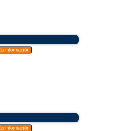
las tienen puertas de vidrio corredizas o
er una temperatura estable y reducir el
almente se encuentran en heladerías y
na variedad de tamaños y formas para
icas del establecimiento.
ares a los congeladores tradicionales, pero
xhibir helados. Pueden tener puertas de
iseñados para exhibir helados en tarrinas,
opciones disponibles.
 presentan el helado sobre una plataforma
ón de los diferentes sabores.
ten que los clientes se atiendan ellos
al en entornos de autoservicio.
 para utilizar estos expositores, donde los
ntes sabores.