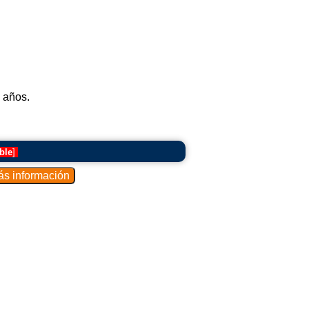
 años.
ble
]