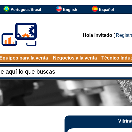
Português/Brasil
English
Español
Hola invitado
[
Registr
Equipos para la venta
Negocios a la venta
Técnico Indus
Vitrin