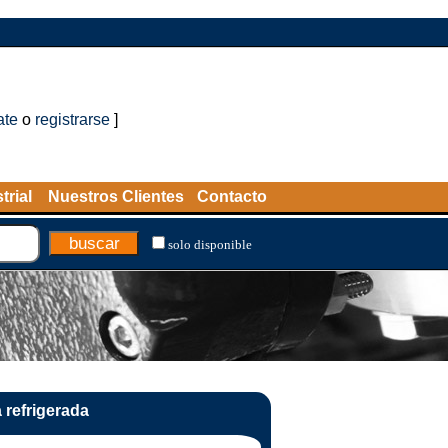
ate
o
registrarse
]
trial
Nuestros Clientes
Contacto
solo disponible
a refrigerada