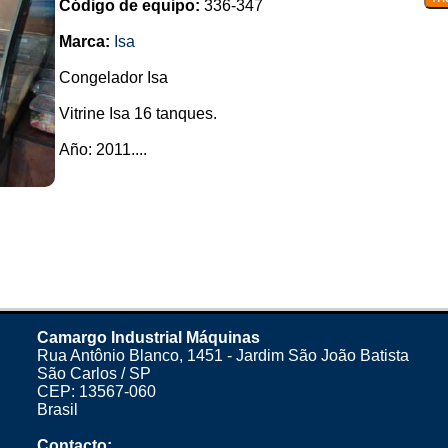
Código de equipo:
336-347
Marca:
Isa
Congelador Isa
Vitrine Isa 16 tanques.
Año: 2011....
Camargo Industrial Máquinas
Rua Antônio Blanco, 1451 - Jardim São João Batista
São Carlos / SP
CEP: 13567-060
Brasil
Contacto: