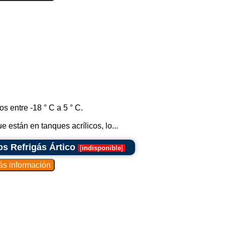
cados tienen secciones dedicadas a los
utilizan para almacenar los productos
 de estas tiendas ofrecen helados como
 expositores para mostrar las opciones
peciales, se pueden utilizar exhibidores
damente.
 entre -18 ° C a 5 ° C.
esenciales para promocionar la venta de
e están en tanques acrílicos, lo...
na forma eficiente y atractiva de mostrar
 a los clientes.
s Refrigás Ártico
[
indisponible
]