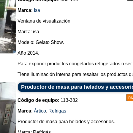
Marca:
Isa
Supermercados: Muchos supermer
helados y los expositores se 
Ventana de visualización.
congelados de forma organizada.
Marca: isa.
Cafeterías y panaderías: muchas
parte de su menú y se utilizan
Modelo: Gelato Show.
disponibles.
Año 2014.
Eventos y fiestas: en eventos es
portátiles para servir helado cómo
Para exponer productos congelados refrigerados o secos
Los expositores de helados son 
Tiene iluminación interna para resaltar los productos qu
estos productos, proporcionando u
una variedad de sabores congelados
Productor de masa para helados y accesorio
Código de equipo:
113-382
Marca:
Ártico
,
Refrigas
Productor de masa para helados y accesorios.
Marca: Refrigás.