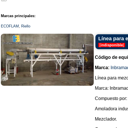
Marcas principales:
ECOFLAM
,
Riello
Línea para 
[
indisponible
]
Código de equ
Marca:
Inbrama
Línea para mezcl
Marca: Inbramaq
Compuesto por:
Amoladora indus
Mezclador.