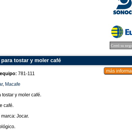
Cerró su neg
para tostar y moler café
equipo:
781-111
ar
,
Macafe
tostar y moler café.
e café.
 marca: Jocar.
lógico.