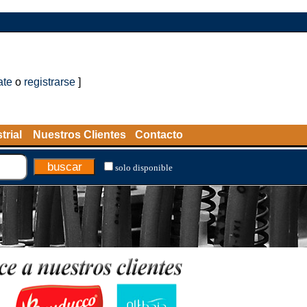
ate
o
registrarse
]
trial
Nuestros Clientes
Contacto
solo disponible