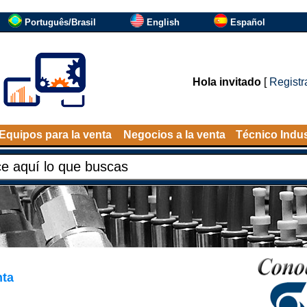
Português/Brasil
English
Español
Hola invitado
[
Registr
Equipos para la venta
Negocios a la venta
Técnico Indus
nta