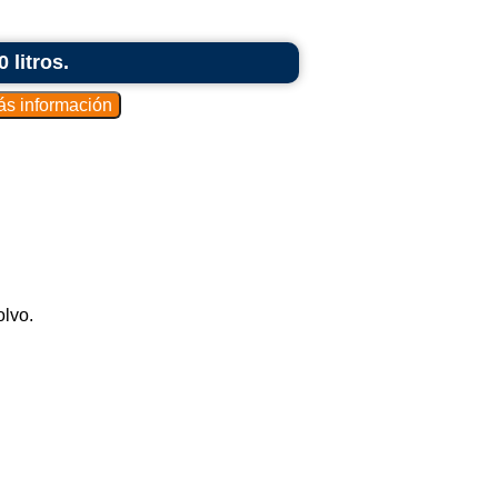
 litros.
olvo.