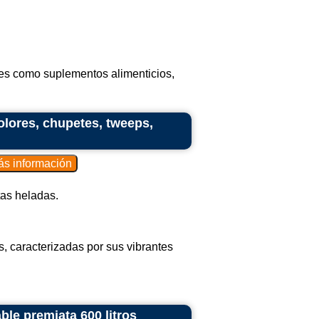
les como suplementos alimenticios,
colores, chupetes, tweeps,
tas heladas.
, caracterizadas por sus vibrantes
ble premiata 600 litros