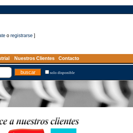
ate
o
registrarse
]
trial
Nuestros Clientes
Contacto
solo disponible