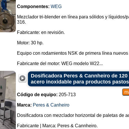
una disposición que favorece un flu
Componentes:
WEG
Ideal para una mezcla homogénea y
Mezclador de tambor rotatorio:
Mezclador tri-blender en línea para sólidos y líquidos/
316.
Utiliza un tambor giratorio para mez
Puede inclinarse para descargar m
Fabricante: en revisión.
Mezclador de tambor de doble con
Motor: 30 hp.
Consta de dos conos unidos por la
Mezcla materiales a medida que se 
Equipo con rodamientos NSK de primera línea nuevos
Mezclador de tambor Cubage:
Fabricante del motor: WEG modelo W22...
Tiene palas en forma de cubo dent
Mezcla materiales mediante movimi
Dosificadora Peres & Cannheiro de 120
Mezclador planetario:
acero inoxidable para productos pasto
Presenta una combinación de movim
eje) y rotación del propio eje.
Código de equipo:
205-713
Eficiente en la mezcla de material
Mezclador de alta velocidad (mezcla
Marca:
Peres & Canheiro
Se utiliza para mezclar materiales 
Dosificadora con mezclador horizontal de paletas de a
Genera un corte intenso para una m
Mezclador de flujo continuo:
Fabricante | Marca: Peres & Cannheiro.