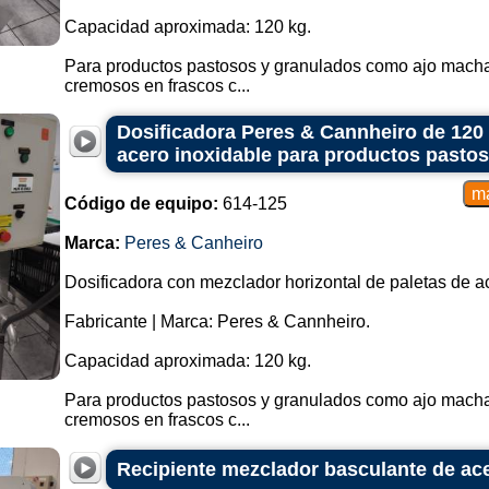
Mezcla materiales continuamente a 
Capacidad aproximada: 120 kg.
Se puede utilizar en líneas de prod
Mezclador de paletas:
Para productos pastosos y granulados como ajo macha
cremosos en frascos c...
Dispone de paletas en eje horizonta
Adecuado para una amplia gama de
Dosificadora Peres & Cannheiro de 120
Mezclador de tambor gravimétrico:
acero inoxidable para productos pasto
Mezcla materiales utilizando el pri
Generalmente utilizado para mezcla
Código de equipo:
614-125
Estos son sólo algunos ejemplos d
La elección del tipo de mezclador 
Marca:
Peres & Canheiro
de los materiales a mezclar, los
propiedades deseadas del producto 
Dosificadora con mezclador horizontal de paletas de a
Fabricante | Marca: Peres & Cannheiro.
Capacidad aproximada: 120 kg.
Para productos pastosos y granulados como ajo macha
cremosos en frascos c...
Recipiente mezclador basculante de ace