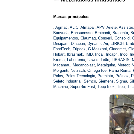
Marcas principales:
,
Agmac
,
ALIC
,
Almapal
,
APV
,
Ariete
,
Assistec
Baoyuda
,
Bonsucesso
,
Braibanti
,
Brapenta
,
B
Equipamentos
,
Claumaq
,
Conserli
,
Consolid
,
C
Dinapam
,
Dinapan
,
Dynamic Air
,
EIRICH
,
Emb
FoodTech
,
Fripack
,
G.Mazzoni
,
Giacomet
,
Gla
Hobart
,
Ibrasmak
,
IMD
,
Incal
,
Incapri
,
Inco
,
In
Kroma
,
Labortenic
,
Lawes
,
Leão
,
LIBRASIS
,
M
Mecamau
,
Mecanoplast
,
Metalquim
,
Meteor
,
M
Morganti
,
Netzsch
,
Omega Ice
,
Pama Roma
,
Polos
,
Polos Tecnologia
,
Premiata
,
Próinox
,
R
Seleto Industrial
,
Semco
,
Siemens
,
Sigma
,
Si
Machine
,
SuperBio Fast
,
Topp Inox
,
Treu
,
Tric