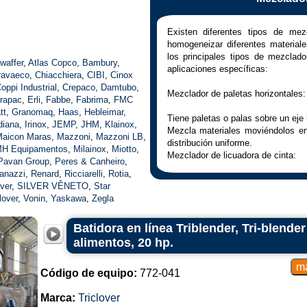
Existen diferentes tipos de mezc
homogeneizar diferentes materiale
los principales tipos de mezclad
waffer
,
Atlas Copco
,
Bambury
,
aplicaciones específicas:
ravaeco
,
Chiacchiera
,
CIBI
,
Cinox
oppi Industrial
,
Crepaco
,
Damtubo
,
Mezclador de paletas horizontales:
rapac
,
Erli
,
Fabbe
,
Fabrima
,
FMC
tt
,
Granomaq
,
Haas
,
Hebleimar
,
Tiene paletas o palas sobre un eje 
diana
,
Irinox
,
JEMP
,
JHM
,
Klainox
,
Mezcla materiales moviéndolos en
aicon Maras
,
Mazzoni
,
Mazzoni LB
,
distribución uniforme.
H Equipamentos
,
Milainox
,
Miotto
,
Mezclador de licuadora de cinta:
Pavan Group
,
Peres & Canheiro
,
anazzi
,
Renard
,
Ricciarelli
,
Rotia
,
Posee cuchillas en forma de cint
lver
,
SILVER VÊNETO
,
Star
movimientos de cizalla y convecció
lover
,
Vonin
,
Yaskawa
,
Zegla
Eficiente en la mezcla de material
Mezclador en V:
Batidora en línea Triblender, Tri-blende
alimentos, 20 hp.
Tiene una cámara en forma de 
materiales hacia arriba y hacia aba
Proporciona movimiento tridimensio
Código de equipo:
772-041
Mezclador en Y:
Marca:
Triclover
Cuenta con una cámara en forma 