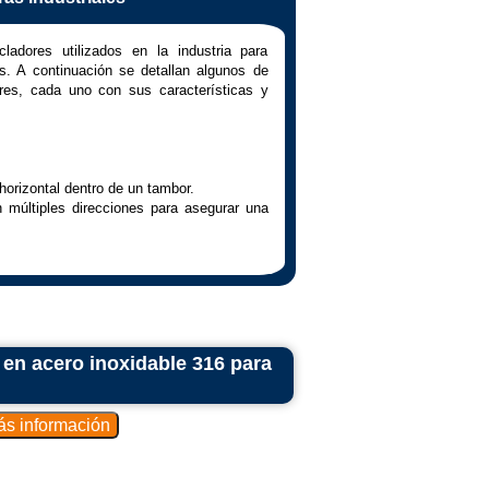
ladores utilizados en la industria para
s. A continuación se detallan algunos de
ores, cada uno con sus características y
horizontal dentro de un tambor.
 múltiples direcciones para asegurar una
a (ribbon) sobre un eje, proporcionando
n en los materiales.
es en polvo o granulados.
r en acero inoxidable 316 para
V con cuchillas o paletas para mover
jo.
nal para una mezcla eficiente.
de Y con palas o paletas dispuestas en