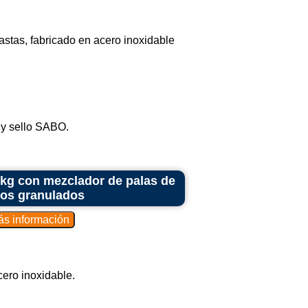
jo continuo de materiales.
 específica.
pastas, fabricado en acero inoxidable
clar los materiales.
ateriales mezclados.
o:
 base.
gira el mezclador.
 y sello SABO.
ro de un tambor.
entos de rotación y cubicación.
 kg con mezclador de palas de
sos granulados
iento planetario (rotación alrededor del
es viscosos y pastosos.
dor de alto cizallamiento):
viscosos y dispersar sólidos en líquidos.
cero inoxidable.
ezcla rápida.