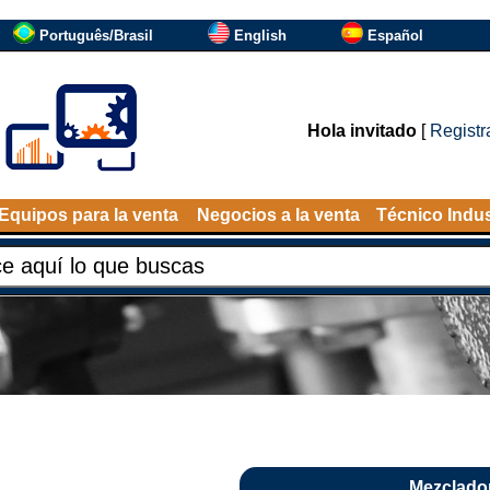
Português/Brasil
English
Español
Hola invitado
[
Registr
Equipos para la venta
Negocios a la venta
Técnico Indus
Mezclador