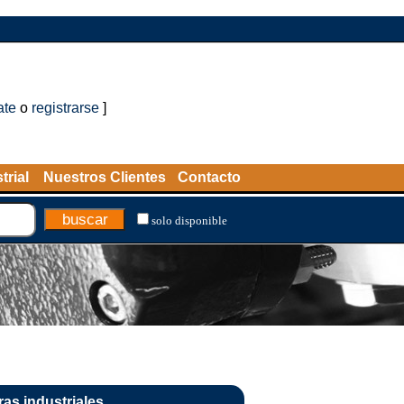
ate
o
registrarse
]
trial
Nuestros Clientes
Contacto
solo disponible
as industriales