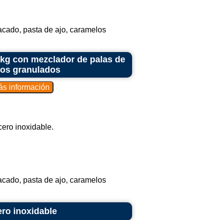
lo largo de un proceso.
ucción a gran escala.
cado, pasta de ajo, caramelos
l o vertical para mezclar materiales.
 materiales y viscosidades.
 kg con mezclador de palas de
sos granulados
ncipio de gravedad.
s de alta precisión.
e mezcladores utilizados en la industria.
depende de las características específicas
 requisitos del proceso industrial y las
final.
cero inoxidable.
cado, pasta de ajo, caramelos
ro inoxidable