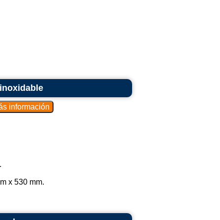
inoxidable
.
mm x 530 mm.