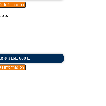
able.
able 316L 600 L