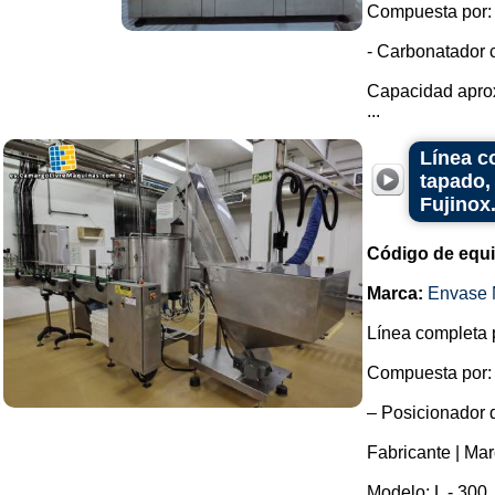
Compuesta por:
- Carbonatador 
Capacidad aprox
...
Línea c
tapado,
Fujinox
Código de equ
Marca:
Envase 
Línea completa p
Compuesta por:
– Posicionador d
Fabricante | Mar
Modelo: L - 300.