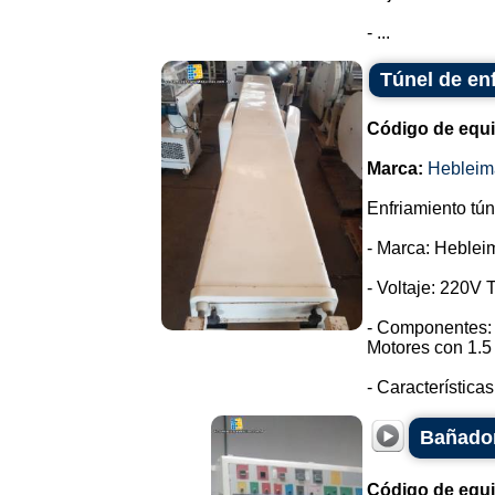
- ...
Túnel de en
Código de equ
Marca:
Hebleim
Enfriamiento tún
- Marca: Heblei
- Voltaje: 220V T
- Componentes: 
Motores con 1.5
- Características
Bañador
Código de equ