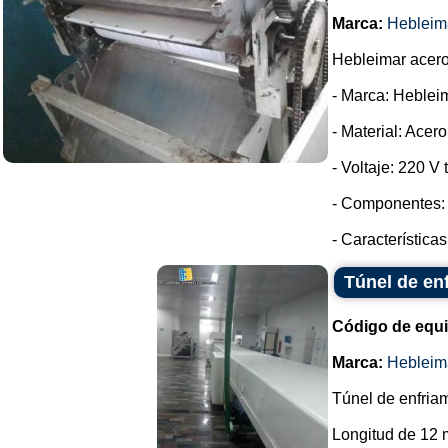
Marca:
Hebleim
Hebleimar acero 
- Marca: Heblei
- Material: Acer
- Voltaje: 220 V t
- Componentes: 
- Característica
Túnel de en
Código de equ
Marca:
Hebleim
Túnel de enfriam
Longitud de 12 