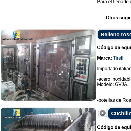
Para el llenado
Otros sugir
Relleno rosq
Código de equ
Marca:
Tirelli
Importado italia
-acero inoxidable
Modelo: GVJA.
-botellas de Ros
Cuchill
Código de equ