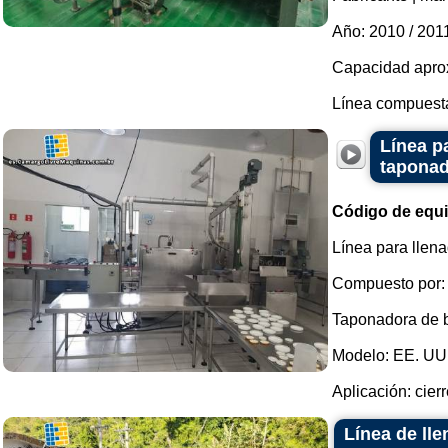
Año: 2010 / 201
Capacidad aprox
Línea compuesta 
Línea p
taponad
Código de equ
Línea para llen
Compuesto por:
Taponadora de bo
Modelo: EE. UU.
Aplicación: cierr
Línea de lle