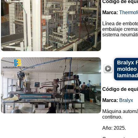
Código de equ
Marca:
Thermof
Línea de embotel
embalaje cremas 
sistema neumátic
Bralyx 
moldeo 
laminad
Código de equ
Marca:
Bralyx
Máquina automát
continuo.
Año: 2025.