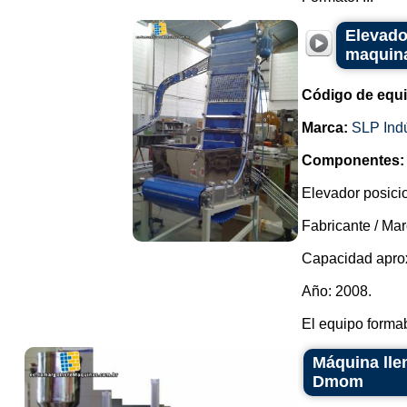
Elevado
maquina
Código de equ
Marca:
SLP Ind
Componentes:
Elevador posici
Fabricante / Ma
Capacidad aprox
Año: 2008.
El equipo formab
Máquina lle
Dmom