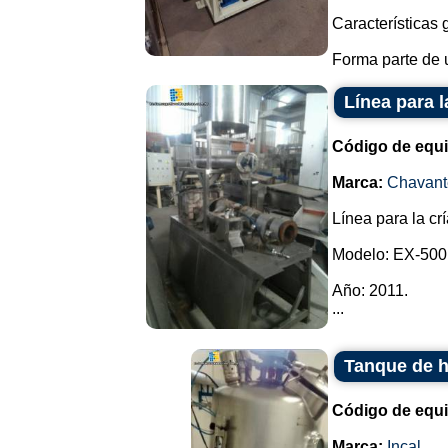
Características 
Forma parte de u
Línea para l
Código de equ
Marca:
Chavant
Línea para la cr
Modelo: EX-500
Año: 2011.
...
Tanque de h
Código de equ
Marca:
Incal