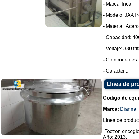
- Marca: Incal.
- Modelo: JAA I
- Material: Acero
- Capacidad: 400
- Voltaje: 380 tri
- Componentes: 
- Caracter...
Línea de pr
Código de equ
Marca:
Dianna
,
Línea de produc
-Tectron encogie
Año: 2013.