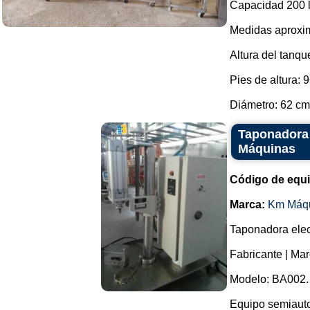
Capacidad 200 li
Medidas aproxi
Altura del tanqu
Pies de altura: 
Diámetro: 62 cm.
Taponadora 
Máquinas
Código de equ
Marca:
Km Máq
Taponadora elec
Fabricante | Ma
Modelo: BA002.
Equipo semiauto