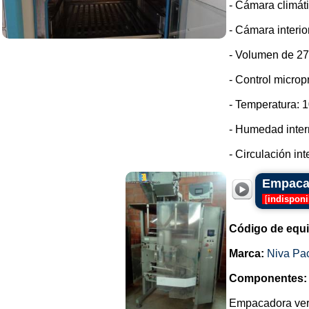
- Cámara climá
- Cámara interio
- Volumen de 270
- Control micro
- Temperatura: 1
- Humedad inter
- Circulación int
Empacad
[
indisponi
Código de equ
Marca:
Niva Pa
Componentes:
Empacadora vert