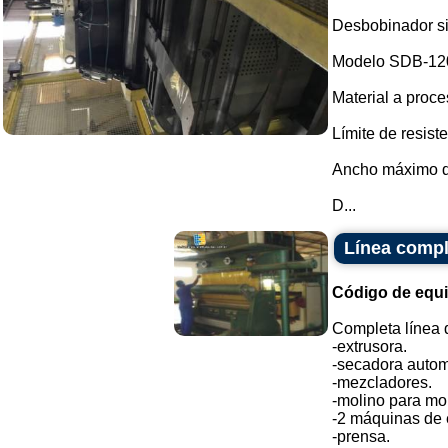
Desbobinador si
Modelo SDB-12
Material a proce
Límite de resiste
Ancho máximo d
D...
Línea compl
Código de equ
Completa línea d
-extrusora.
-secadora autom
-mezcladores.
-molino para mol
-2 máquinas de 
-prensa.