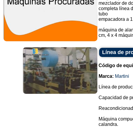
mezclador de do
completa línea 
tubo
empacadora a 1
máquina de alam
cm, 4 x 4 máquin
Línea de pr
Código de equ
Marca:
Martini
Línea de produc
Capacidad de pr
Reacondicionada
Máquina compuest
calandra.