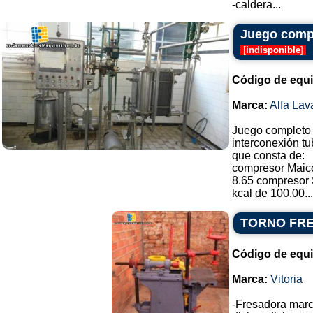
-caldera...
Juego compl
[
indisponible
]
Código de equ
Marca:
Alfa Lav
Juego completo 
interconexión tu
que consta de:
compresor Maico
8.65 compresor S
kcal de 100.00...
TORNO FR
Código de equ
Marca:
Vitoria
-Fresadora marca