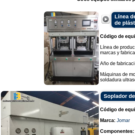
Línea d
de plást
Código de equ
Línea de producc
marcas y fabrica
Año de fabricaci
Máquinas de mold
soldadura ultrasó
Soplador de
Código de equ
Marca:
Jomar
Componentes: