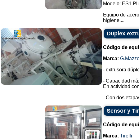
Modelo: ES1 Pl
Equipo de acero 
higiene....
Duplex extr
Código de equ
Marca:
G.Mazzo
- extrusora dúp
- Capacidad máx
En actividad con
- Con dos etapas
Sensor y Tir
Código de equ
Marca:
Tirelli