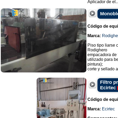
Aplicador de el..
Monoblo
Código de equ
Marca:
Rodighe
Piso tipo liarse 
Rodighero
empacadora de 
utilizado para b
pintura);
corte y sellado a
Filtro 
Ecirtec
Código de equ
Marca:
Ecirtec