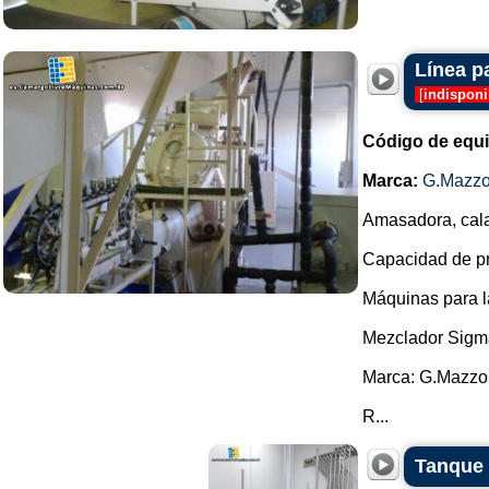
Línea p
[
indisponi
Código de equ
Marca:
G.Mazzo
Amasadora, cala
Capacidad de pro
Máquinas para l
Mezclador Sigm
Marca: G.Mazzo
R...
Tanque 