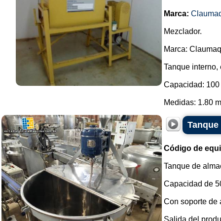
Marca:
Clauma
Mezclador.
Marca: Claumaq
Tanque interno, 
Capacidad: 100 
Medidas: 1.80 m 
Tanque 
Código de equ
Tanque de almac
Capacidad de 500
Con soporte de 
Salida del produ