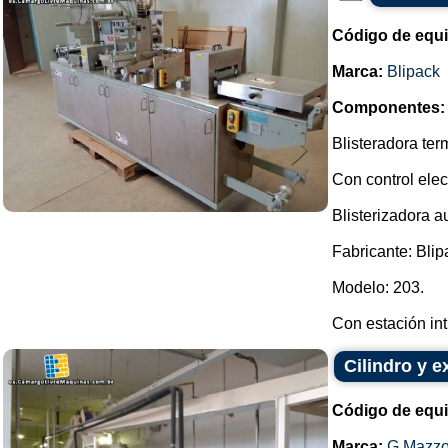
Código de equ
Marca:
Blipack
Componentes:
Blisteradora te
Con control elec
Blisterizadora a
Fabricante: Blip
Modelo: 203.
Con estación int.
Cilindro y 
Código de equ
Marca:
G.Mazzo