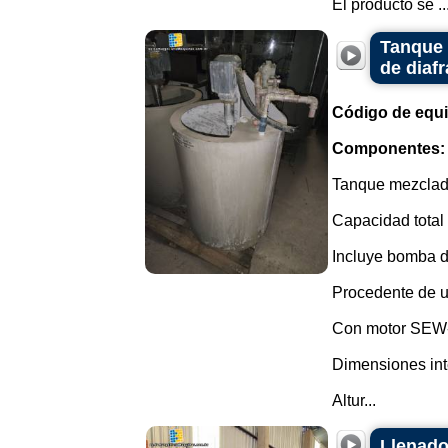
El producto se ..
Tanque 
de diafr
Código de equ
Componentes:
Tanque mezclado
Capacidad total 
Incluye bomba d
Procedente de u
Con motor SEW-
Dimensiones int
Altur...
Llenado