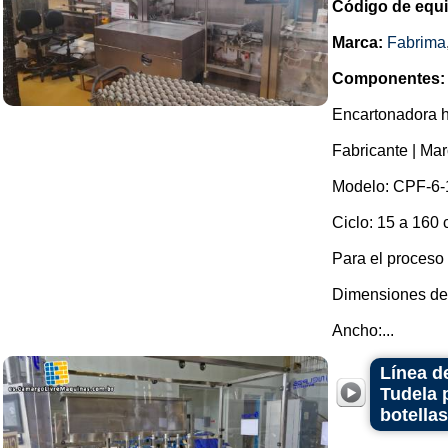
Código de equ
Marca:
Fabrima
Componentes:
Encartonadora h
Fabricante | Mar
Modelo: CPF-6-
Ciclo: 15 a 160 
Para el proceso
Dimensiones de
Ancho:...
Línea d
Tudela 
botella