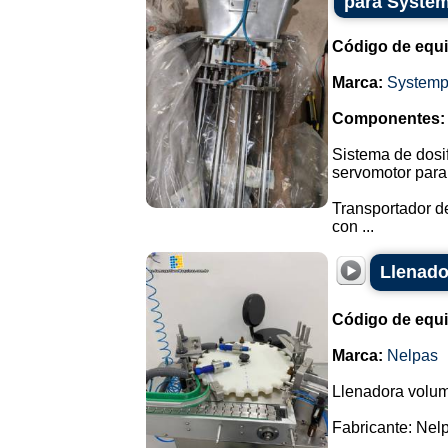
para Syste
Código de equ
Marca:
Systemp
Componentes:
Sistema de dosif
servomotor para
Transportador de
con ...
Llenado
Código de equ
Marca:
Nelpas
Llenadora volumé
Fabricante: Nel