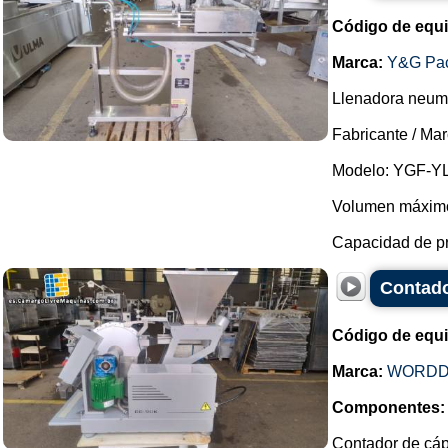
Código de equ
Marca:
Y&G Pac
Llenadora neumá
Fabricante / Ma
Modelo: YGF-YL
Volumen máximo 
Capacidad de pro
Contad
Código de equ
Marca:
WORDD
Componentes:
Contador de cáps