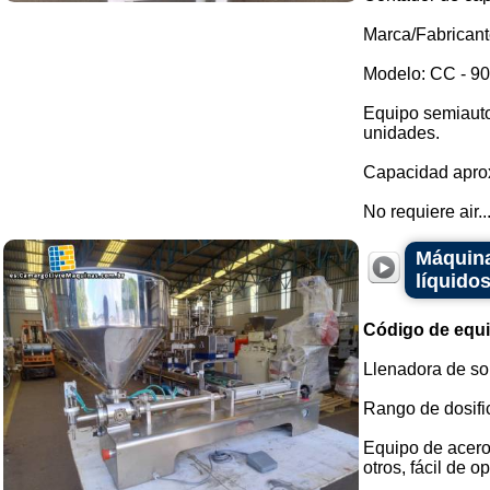
Marca/Fabricant
Modelo: CC - 90
Equipo semiauto
unidades.
Capacidad aprox
No requiere air..
Máquina
líquido
Código de equ
Llenadora de so
Rango de dosifi
Equipo de acero 
otros, fácil de op