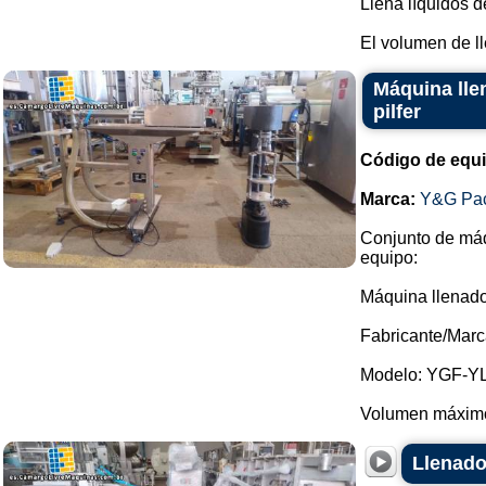
Llena líquidos 
El volumen de ll
Máquina lle
pilfer
Código de equ
Marca:
Y&G Pac
Conjunto de máq
equipo:
Máquina llenado
Fabricante/Marc
Modelo: YGF-YL
Volumen máximo
Llenado