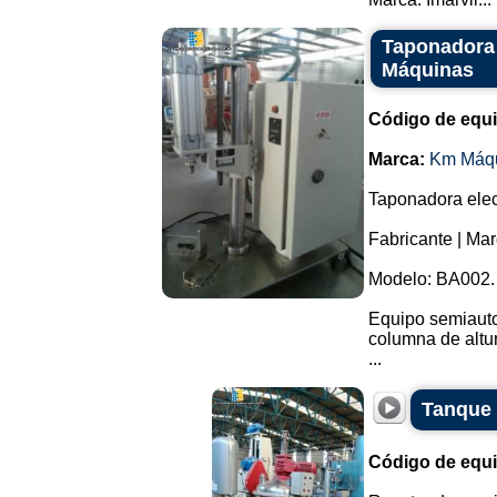
Taponadora 
Máquinas
Código de equ
Marca:
Km Máq
Taponadora elec
Fabricante | Ma
Modelo: BA002.
Equipo semiauto
columna de altur
...
Tanque 
Código de equ