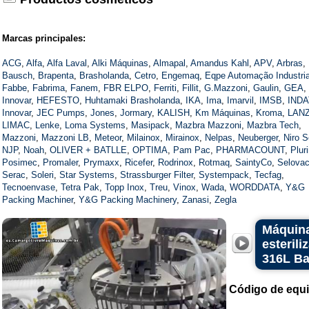
Marcas principales:
ACG
,
Alfa
,
Alfa Laval
,
Alki Máquinas
,
Almapal
,
Amandus Kahl
,
APV
,
Arbras
,
Bausch
,
Brapenta
,
Brasholanda
,
Cetro
,
Engemaq
,
Eqpe Automação Industria
Fabbe
,
Fabrima
,
Fanem
,
FBR ELPO
,
Ferriti
,
Fillit
,
G.Mazzoni
,
Gaulin
,
GEA
,
Innovar
,
HEFESTO
,
Huhtamaki Brasholanda
,
IKA
,
Ima
,
Imarvil
,
IMSB
,
INDA
Innovar
,
JEC Pumps
,
Jones
,
Jormary
,
KALISH
,
Km Máquinas
,
Kroma
,
LAN
LIMAC
,
Lenke
,
Loma Systems
,
Masipack
,
Mazbra Mazzoni
,
Mazbra Tech
,
Mazzoni
,
Mazzoni LB
,
Meteor
,
Milainox
,
Mirainox
,
Nelpas
,
Neuberger
,
Niro S
NJP
,
Noah
,
OLIVER + BATLLE
,
OPTIMA
,
Pam Pac
,
PHARMACOUNT
,
Plur
Posimec
,
Promaler
,
Prymaxx
,
Ricefer
,
Rodrinox
,
Rotmaq
,
SaintyCo
,
Selova
Serac
,
Soleri
,
Star Systems
,
Strassburger Filter
,
Systempack
,
Tecfag
,
Tecnoenvase
,
Tetra Pak
,
Topp Inox
,
Treu
,
Vinox
,
Wada
,
WORDDATA
,
Y&G
Packing Machiner
,
Y&G Packing Machinery
,
Zanasi
,
Zegla
Máquina
esteril
316L B
Código de equ