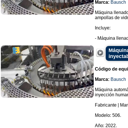
Marca:
Bausch
Máquina llenador
ampollas de vidr
Incluye:
- Máquina llenad
Máquina
inyecta
Código de equ
Marca:
Bausch
Máquina automáti
inyección huma
Fabricante | Ma
Modelo: 506.
Año: 2022.