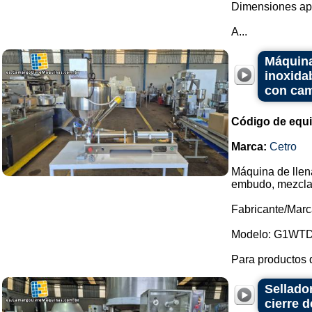
Dimensiones ap
A...
Máquina
inoxida
con cam
Código de equ
Marca:
Cetro
Máquina de llen
embudo, mezclad
Fabricante/Marc
Modelo: G1WTD
Para productos 
Sellado
cierre d