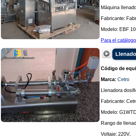
Máquina llenador
Fabricante: Fab
Modelo: EBF 10
Para el catálogo 
Llenado
Código de equ
Marca:
Cetro
Llenadora dosifi
Fabricante: Cetr
Modelo: G1WTD 
Rango de llenad
Voltaje: 220V.