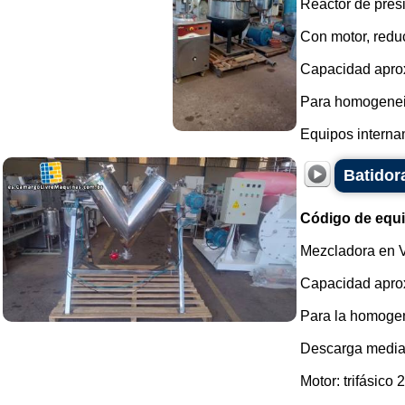
Reactor de pres
Con motor, reduc
Capacidad aprox
Para homogeneiz
Equipos interna
Batidor
Código de equ
Mezcladora en V
Capacidad aprox
Para la homogen
Descarga median
Motor: trifásico