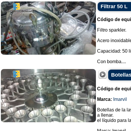
Filtrar 50 L
Código de equ
Filtro sparkler.
Acero inoxidabl
Capacidad: 50 li
Con bomba....
Botella
Código de equ
Marca:
Imarvil
Botellas de la la
a llenar.
el líquido para l
Marca: Imarvil...