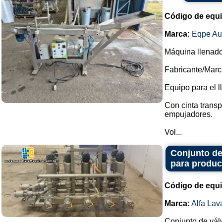
Código de equ
Marca:
Eqpe Au
Máquina llenador
Fabricante/Marc
Equipo para el l
Con cinta trans
empujadores.
Vol...
Conjunto de 
para produc
Código de equ
Marca:
Alfa Lav
Conjunto de válv