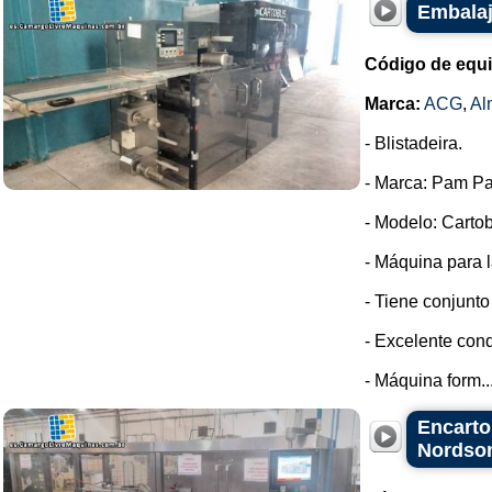
Embalaj
Código de equ
Marca:
ACG
,
Al
- Blistadeira.
- Marca: Pam Pa
- Modelo: Cartob
- Máquina para l
- Tiene conjunto
- Excelente cond
- Máquina form..
Encarto
Nordso