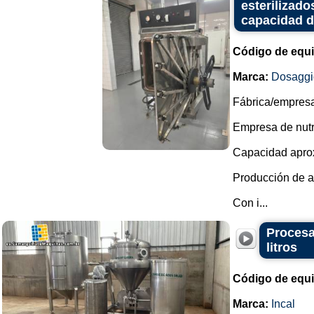
esterilizado
capacidad de
Código de equ
Marca:
Dosaggi
Fábrica/empresa 
Empresa de nutri
Capacidad aprox
Producción de al
Con i...
Procesa
litros
Código de equ
Marca:
Incal