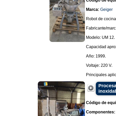
Código de equ
Marca:
Geiger
Robot de cocina
Fabricante/marc
Modelo: UM 12.
Capacidad aprox
Año: 1999.
Voltaje: 220 V.
Principales aplic
Procesa
inoxida
Código de equ
Componentes: