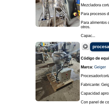
Mezcladora cort
Para procesos d
Para alimentos 
otros.
Capac...
procesa
Código de equ
Marca:
Geiger
Procesador/cort
Fabricante: Geig
Capacidad aprox
Con panel de con