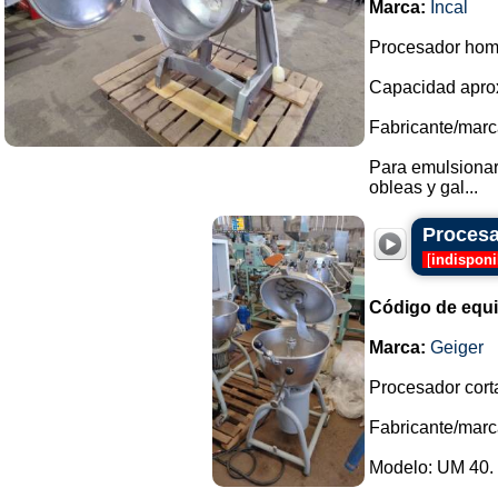
Marca:
Incal
Procesador homo
Capacidad aprox
Fabricante/marca
Para emulsionar
obleas y gal...
Procesa
[
indisponi
Código de equ
Marca:
Geiger
Procesador cort
Fabricante/marc
Modelo: UM 40.