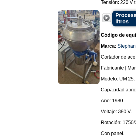
Tensión: 220 V tr
Procesa
litros
Código de equ
Marca:
Stephan
Cortador de ace
Fabricante | Ma
Modelo: UM 25.
Capacidad aprox
Año: 1980.
Voltaje: 380 V.
Rotación: 1750/
Con panel.