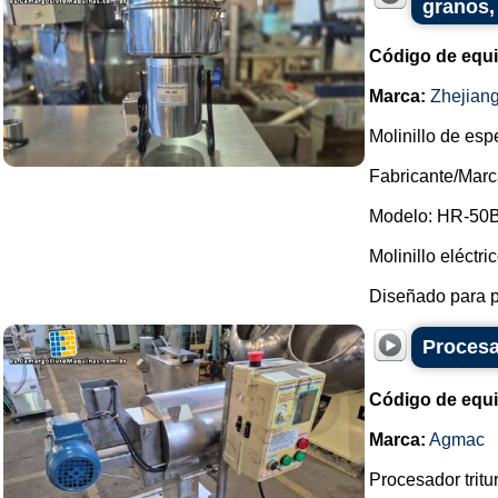
granos,
Código de equ
Marca:
Zhejian
Molinillo de esp
Fabricante/Marc
Modelo: HR-50B
Molinillo eléctri
Diseñado para pr
Procesa
Código de equ
Marca:
Agmac
Procesador tritu