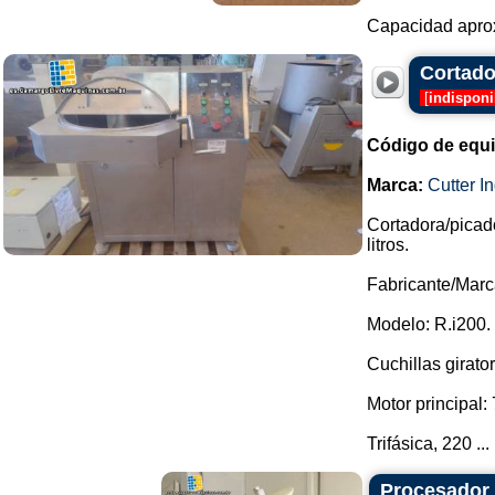
Capacidad aproxi
Cortado
[
indisponi
Código de equ
Marca:
Cutter In
Cortadora/picad
litros.
Fabricante/Marca
Modelo: R.i200.
Cuchillas girato
Motor principal:
Trifásica, 220 ...
Procesador 