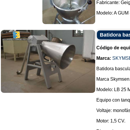
Fabricante: Geig
Modelo: A GUM 4
Batidora ba
Código de equ
Marca:
SKYMS
Batidora bascula
Marca Skymsen
Modelo: LB 25 
Equipo con tanqu
Voltaje: monofá
Motor: 1,5 CV.