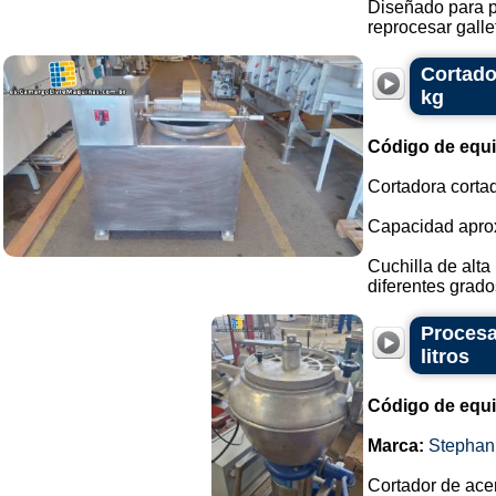
Diseñado para p
reprocesar gallet
Cortado
kg
Código de equ
Cortadora corta
Capacidad aprox
Cuchilla de alta
diferentes grado
Procesa
litros
Código de equ
Marca:
Stephan
Cortador de ace