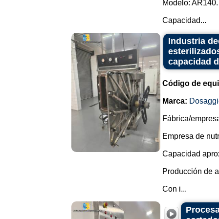
Modelo: AR140.
Capacidad...
Industria d
esterilizado
capacidad de
Código de equ
Marca:
Dosaggi
Fábrica/empresa 
Empresa de nutri
Capacidad aprox
Producción de al
Con i...
Procesa