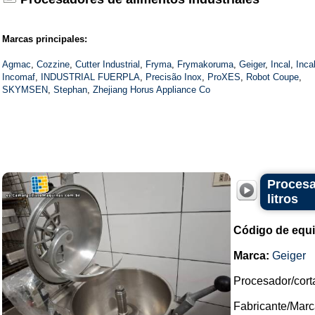
Marcas principales:
Agmac
,
Cozzine
,
Cutter Industrial
,
Fryma
,
Frymakoruma
,
Geiger
,
Incal
,
Incal
Incomaf
,
INDUSTRIAL FUERPLA
,
Precisão Inox
,
ProXES
,
Robot Coupe
,
SKYMSEN
,
Stephan
,
Zhejiang Horus Appliance Co
Procesa
litros
Código de equ
Marca:
Geiger
Procesador/cort
Fabricante/Marc