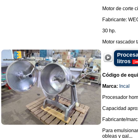
Motor de corte ci
Fabricante: WE
30 hp.
Motor rascador t
Procesa
litros
[
i
Código de equ
Marca:
Incal
Procesador homo
Capacidad aprox
Fabricante/marca
Para emulsionar
obleas y gal...