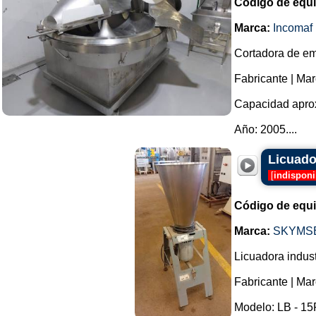
Código de equ
Marca:
Incomaf
Cortadora de emb
Fabricante | Ma
Capacidad aproxi
Año: 2005....
Licuado
[
indisponi
Código de equ
Marca:
SKYMS
Licuadora indust
Fabricante | Ma
Modelo: LB - 1