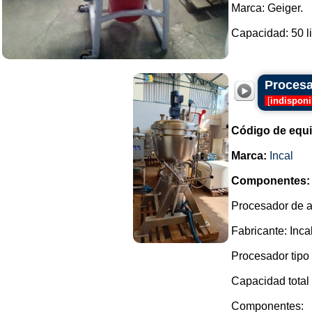
Marca: Geiger.
Capacidad: 50 lit
Procesa
[
indisponi
Código de equ
Marca:
Incal
Componentes:
Procesador de al
Fabricante: Incal
Procesador tipo
Capacidad total
Componentes: