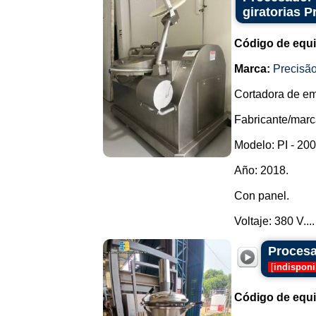
giratorias P
Código de equ
Marca:
Precisão
Cortadora de emb
Fabricante/marc
Modelo: PI - 200
Año: 2018.
Con panel.
Voltaje: 380 V....
Procesa
[
indisponi
Código de equ