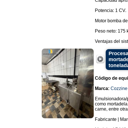
Capacidad aprox
Potencia: 1 CV.
Motor bomba de 
Peso neto: 175 
Ventajas del sis
Procesa
mortade
tonelad
Código de equ
Marca:
Cozzine
Emulsionadora/p
como mortadela,
carne, entre otra
Fabricante | Mar