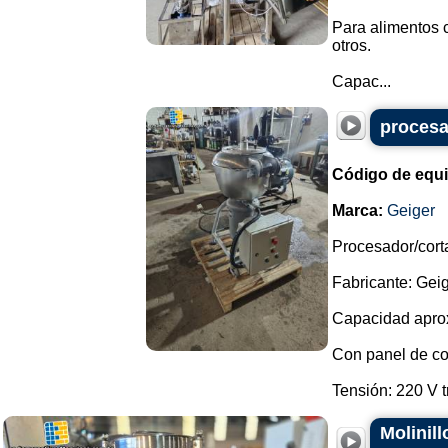
Para alimentos 
otros.
Capac...
procesa
Código de equ
Marca:
Geiger
Procesador/cort
Fabricante: Geig
Capacidad aprox
Con panel de con
Tensión: 220 V tr
Molinil