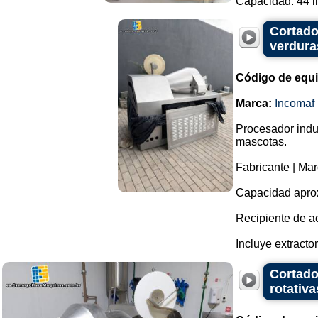
Capacidad: 44 lit
Cortado
verdura
Código de equ
Marca:
Incomaf
Procesador indus
mascotas.
Fabricante | Mar
Capacidad aproxi
Recipiente de a
Incluye extractor
Cortado
rotativ