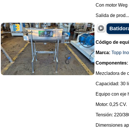
Con motor Weg d
Salida de prod...
Batidora
Código de equ
Marca:
Topp In
Componentes:
Mezcladora de c
Capacidad: 30 li
Equipo con eje h
Motor: 0,25 CV.
Tensión: 220/380
Dimensiones ap