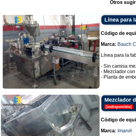
Otros sugir
Línea para l
Código de equ
Marca:
Bauch 
Línea para la fa
- Sin camisa me
- Mezclador con 
- Planta de embo
Mezclador de
[
indisponible
]
Código de equ
Marca:
Imarvil