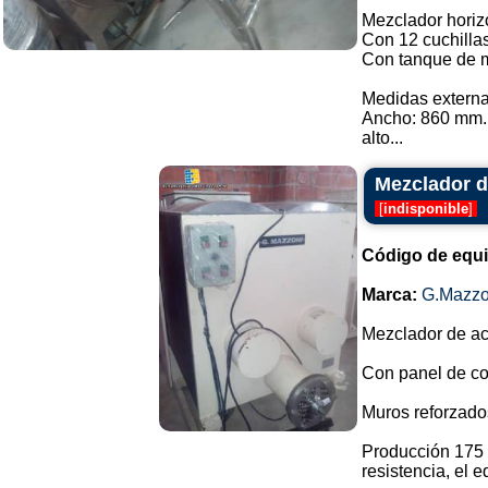
Mezclador horizo
Con 12 cuchilla
Con tanque de m
Medidas externa
Ancho: 860 mm.
alto...
Mezclador d
[
indisponible
]
Código de equ
Marca:
G.Mazzo
Mezclador de ac
Con panel de con
Muros reforzado
Producción 175 
resistencia, el e