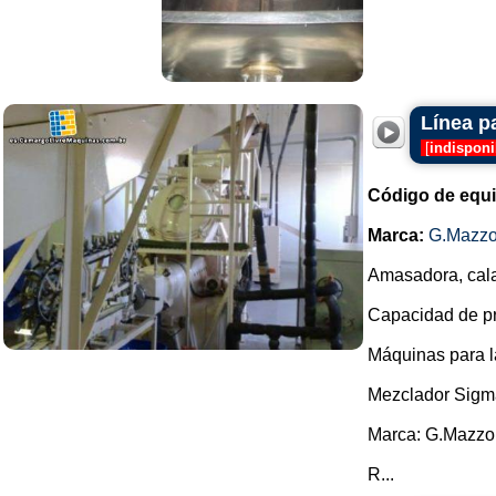
Línea p
[
indisponi
Código de equ
Marca:
G.Mazzo
Amasadora, cala
Capacidad de pro
Máquinas para l
Mezclador Sigm
Marca: G.Mazzo
R...