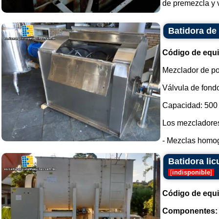
de premezcla y va
Batidora de 
Código de equ
Mezclador de po
Válvula de fondo
Capacidad: 500 l
Los mezcladores 
- Mezclas homog
Batidora lic
[
indisponible
]
Código de equ
Componentes: