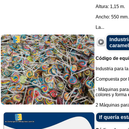
Altura: 1,15 m.
Ancho: 550 mm.
La...
Industr
caramel
Código de equ
Industria para l
Compuesta por l
- Máquinas para 
colores y forma e
2 Máquinas para 
If quería e