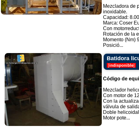
Mezcladora de p
inoxidable.
Capacidad: 8.000
Marca: Coser Eu
Con motorreduct
Rotación de la e
Momento (Nm) 9
Posició...
Batidora lic
[
indisponible
]
Código de equ
Mezclador helico
Con motor de 12
Con la actualiza
válvula de salid
Doble helicoidal
Motor pote...