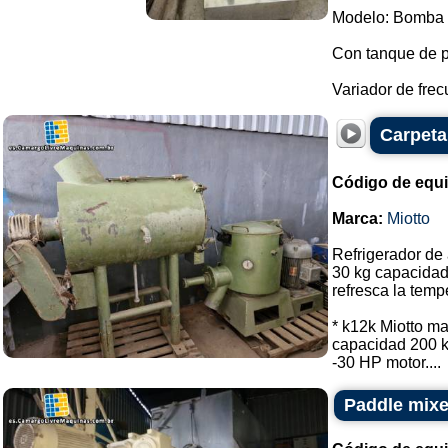
Modelo: Bomba 
Con tanque de 
Variador de frec
Carpeta
Código de equ
Marca:
Miotto
Refrigerador de 
30 kg capacidad
refresca la temp
* k12k Miotto m
capacidad 200 kg
-30 HP motor....
Paddle mixer