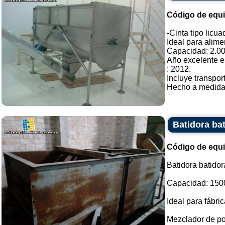
Código de equ
-Cinta tipo licu
Ideal para alime
Capacidad: 2.000
Año excelente e
: 2012.
Incluye transpor
Hecho a medida. 
Batidora bat
Código de equ
Batidora batidor
Capacidad: 150
Ideal para fábri
Mezclador de po