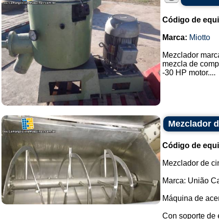
Código de equ
Marca:
Miotto
Mezclador marca
mezcla de compu
-30 HP motor....
Mezclador d
Código de equ
Mezclador de ci
Marca: União Ca
Máquina de acer
Con soporte de 