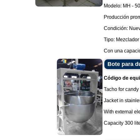
Modelo: MH - 50
Producción prom
Condición: Nue
Tipo: Mezclador 
Con una capacida
Bote para du
Código de equ
Tacho for candy
Jacket in stainle
With external ele
Capacity 300 liter