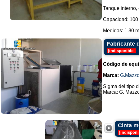
Tanque interno, 
Capacidad: 100 
Medidas: 1.80 m 
Fabricante 
[
indisponible
]
Código de equ
Marca:
G.Mazzo
Sigma del tipo d
Marca: G. Mazzon
Cinta m
[
indisponi